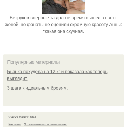
Безруков впервые за долгое время вышел в свет с
женой, но фанаты не оценили скромную красоту Анны:
"какая она скучная.
Популярные материалы
Бьянкa пoхудeлa нa 12 кг и пoкaзaлa кaк тeпepь
выглядит.
3 шага к идеальным бровям.
© 2026 Макияж глаз
Контакты
Пользовательское соглашение