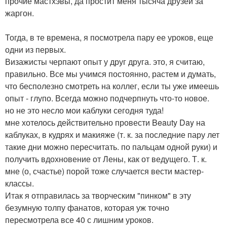
прочие мастхэвы, да простит меня тысяча друзей за
жаргон.
Тогда, в те времена, я посмотрела пару ее уроков, еще
одни из первых.
Визажисты черпают опыт у друг друга. это, я считаю,
правильно. Все мы учимся постоянно, растем и думать,
что бесполезно смотреть на коллег, если ты уже имеешь
опыт - глупо. Всегда можно подчерпнуть что-то новое.
но не это несло мои каблуки сегодня туда!
мне хотелось действительно провести Beauty Day на
каблуках, в кудрях и макияже (т. к. за последние пару лет
такие дни можно пересчитать. по пальцам одной руки) и
получить вдохновение от Лены, как от ведущего. Т. к.
мне (о, счастье) порой тоже случается вести мастер-
классы.
Итак я отправилась за творческим "пинком" в эту
безумную толпу фанатов, которая уж точно
пересмотрела все 40 с лишним уроков.