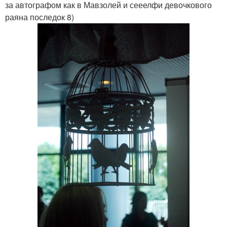
за автографом как в Мавзолей и сееелфи девочкового
раяна последок 8)