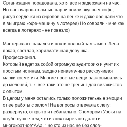
Организация порадовала, хотя все и задержали на час.
Но нас очаровательные парни поили вкусным кофе,
рисуя сердечки из сиропов на пенке и даже обещали что
я выиграю кофе-машину в лотерее) Но соврали - мне как
всегда в лотереях - не повезло)
Мастер-класс начался и почти полный зал замер. Лена
яркая, светлая, харизматичная девушка.
Профессионал.
Который ведет за собой огромную аудиторию и учит их
простым истинам, заодно ненавязчиво раскручивая
марки косметики. Многие простые вещи разжовывались
до мелочей, т. к. все-таки это не тренинг для визажистов
с опытом.
В целом у меня остались только положительные эмоции
от ее работы с залом! На вопросы отвечала с лету:
развернуто, открыто и небанально. С юмором) Уроки на
ютубе лучше тем, что из них вырезано долго и
многократное"ААа. " но кто из нас не без слов-