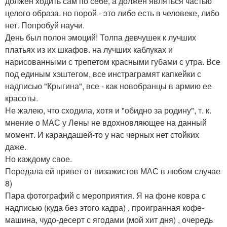
должен ходить сам по себе, а должен являться частью
целого образа. но порой - это либо есть в человеке, либо
нет. Попробуй научи.
День был полон эмоций! Толпа девчушек к лучших
платьях из их шкафов. на лучших каблуках и
нарисованными с трепетом красными губами с утра. Все
под единым хэштегом, все инстраграмят капкейки с
надписью "Крыгина", все - как новобранцы в армию ее
красоты.
Не жалею, что сходила, хотя и "обидно за родину", т. к.
мнение о МАС у Лены не вдохновляющее на данный
момент. И карандашей-то у нас черных нет стойких
даже.
Но каждому свое.
Передала ей привет от визажистов МАС в любом случае
8)
Пара фотографий с мероприятия. Я на фоне ковра с
надписью (куда без этого кадра) , проигранная кофе-
машина, чудо-десерт с ягодами (мой хит дня) , очередь