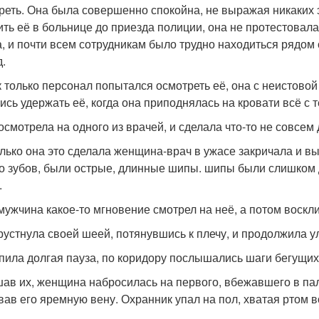
реть. Она была совершенно спокойна, не выражая никаких 
ить её в больнице до приезда полиции, она не протестовала
а, и почти всем сотрудникам было трудно находиться рядом 
д.
к только персонал попытался осмотреть её, она с неистовой
ись удержать её, когда она приподнялась на кровати всё с
осмотрела на одного из врачей, и сделала что-то не совсем
олько она это сделала женщина-врач в ужасе закричала и в
о зубов, были острые, длинные шипы. шипы были слишком 
.
мужчина какое-то мгновение смотрел на неё, а потом восклик
рустнула своей шеей, потянувшись к плечу, и продолжила у
пила долгая пауза, по коридору послышались шаги бегущих
ав их, женщина набросилась на первого, вбежавшего в пал
вав его яремную вену. Охранник упал на пол, хватая ртом 