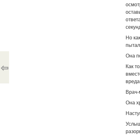
осмот
остав
ответ
секун
Но ка
пытал
Она п
⇦
Как т
вмест
вреда
Врач-
Она х
Насту
Услыш
разор