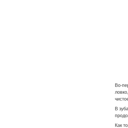
Во-пе
ловко
чисто
В зуб
продо
Как т