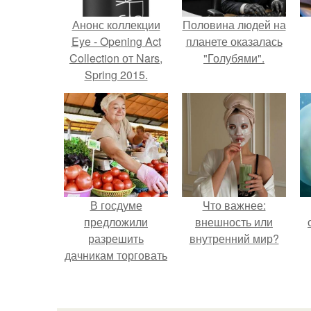
Анонс коллекции
Половина людей на
Eye - Opening Act
планете оказалась
Collection от Nars,
"Голубями".
Spring 2015.
В госдуме
Что важнее:
предложили
внешность или
разрешить
внутренний мир?
дачникам торговать
своей
сельхозпродукцией
в людных местах.