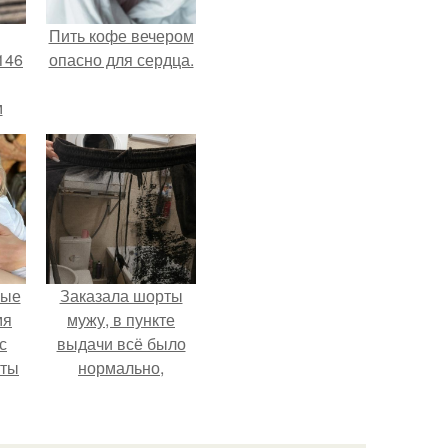
Пить кофе вечером
146
опасно для сердца.
м
а
й
.
вые
Заказала шорты
мя
мужу, в пункте
с
выдачи всё было
аты
нормально,
примерил все
оту
хорошо, ничего не
на
предвещало беды.