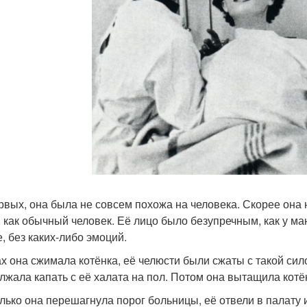
рвых, она была не совсем похожа на человека. Скорее она
, как обычный человек. Её лицо было безупречным, как у м
е, без каких-либо эмоций.
ах она сжимала котёнка, её челюсти были сжаты с такой сил
лжала капать с её халата на пол. Потом она вытащила котён
олько она перешагнула порог больницы, её отвели в палату 