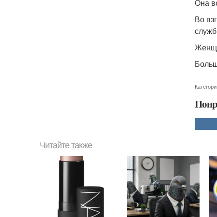
Она вс
Во вз
служб
Женщи
Больш
Категори
Понр
Читайте также