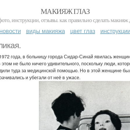
МАКИЯЖ ГЛАЗ
фото, инструкции, отзывы. как правильно сделать макияж д
новости
виды макияжа
цвет глаз
инструкци
ликая.
1972 года, в больницу города Сидар-Синай явилась женщин
в этом не было ничего удивительного, поскольку люди, кот
дили туда за медицинской помощью. Но в этой женщине было
рачивались и убегали от неё в ужасе.