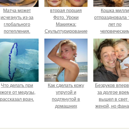
Матча может
вторая порция
Кошка милли
исчезнуть из-за
Фото. Уроки
отпраздновала 
глобального
Макияжа:
лет по
потепления.
Скульптурирование
человечески
лица в домашних
Меркам и
условиях.
претендует н
звание само
старой в мире
Что делать при
Как сделать кожу
Безруков впер
ожоге от медузы,
упругой и
за долгое вре
рассказал врач.
подтянутой в
вышел в свет 
домашних
женой, но фан
условиях?
не оценили
скромную крас
Анны: "какая о