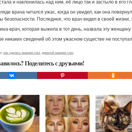
тала и наклонилась над ним, её лицо так и застыло в его гл
гляде врача читался ужас, когда он увидел, как она поверну
ы безопасности. Последнее, что врач видел в своей жизни, э
на-врач, которая выжила в тот день, назвала эту женщину
е никаких сведений об этом ужасном существе не поступал
и:
как сделать макияж глаз
,
дневной макияж глаз
авилось? Поделитесь с друзьями!