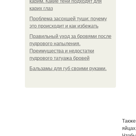
карим. Какие тени подходят для
карих глаз
Проблема засохшей туши: почему
это происходит и как избежать
Правильный уход за бровями после
пудрового напыления.
Преимущества и недостатки
пудрового татуажа бровей
Бальзамы для губ своими руками.
Также
яйцах
Чтобы