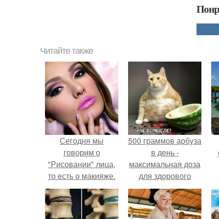
Понр
Читайте также
Сегодня мы
500 граммов арбуза
говорим о
в день -
"Рисовании" лица,
максимальная доза
то есть о макияже.
для здорового
взрослого,
предупредили
врачи.