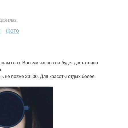
ля глаз.
и
фото
шцам глаз. Восьми часов сна будет достаточно
а.
чь не позже 23: 00. Для красоты отдых более