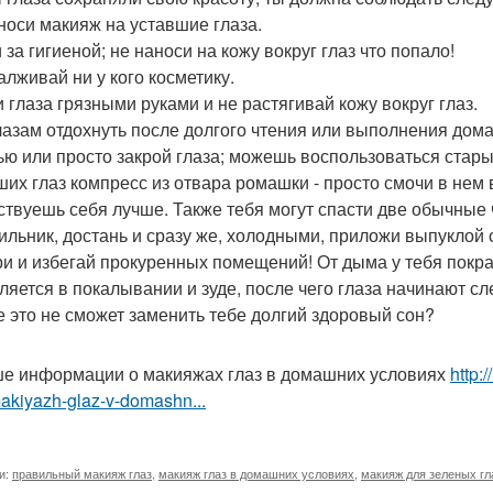
носи макияж на уставшие глаза.
за гигиеной; не наноси на кожу вокруг глаз что попало!
алживай ни у кого косметику.
и глаза грязными руками и не растягивай кожу вокруг глаз.
лазам отдохнуть после долгого чтения или выполнения дома
ью или просто закрой глаза; можешь воспользоваться стар
ших глаз компресс из отвара ромашки - просто смочи в нем в
ствуешь себя лучше. Также тебя могут спасти две обычные 
ильник, достань и сразу же, холодными, приложи выпуклой с
ри и избегай прокуренных помещений! От дыма у тебя покра
ляется в покалывании и зуде, после чего глаза начинают сл
е это не сможет заменить тебе долгий здоровый сон?
е информации о макияжах глаз в домашних условиях
http:
akiyazh-glaz-v-domashn...
и:
правильный макияж глаз
,
макияж глаз в домашних условиях
,
макияж для зеленых гл