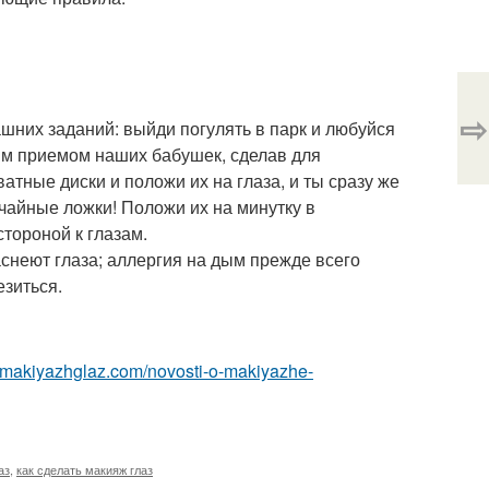
⇨
шних заданий: выйди погулять в парк и любуйся
ым приемом наших бабушек, сделав для
атные диски и положи их на глаза, и ты сразу же
чайные ложки! Положи их на минутку в
тороной к глазам.
снеют глаза; аллергия на дым прежде всего
езиться.
//makiyazhglaz.com/novosti-o-makiyazhe-
аз
,
как сделать макияж глаз