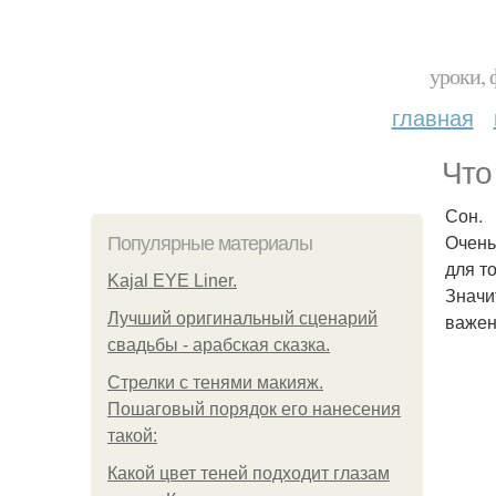
уроки, 
главная
Что
Сон.
Очень
Популярные материалы
для т
Kajal EYE Liner.
Значи
Лучший оригинальный сценарий
важен
свадьбы - арабская сказка.
Стрелки с тенями макияж.
Пошаговый порядок его нанесения
такой:
Какой цвет теней подходит глазам