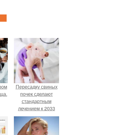
ром
Пересадку свиных
ца.
почек сделают
стандартным
лечением к 2033
году в Японии.