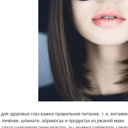
 для здоровья глаз важно правильное питание, т. е. витами
, печёнке, шпинате, абрикосах и продуктах из ржаной муки.
 глаза сохраняли свою красоту, ты должна соблюдать след