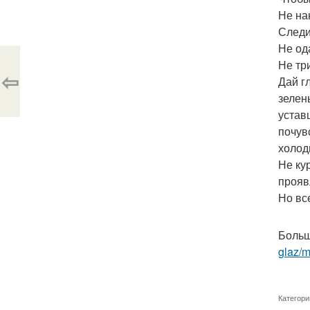
Не на
Следи 
Не од
Не тр
⇦
Дай г
зелен
устав
почув
холод
Не ку
прояв
Но вс
Больш
glaz/m
Категори