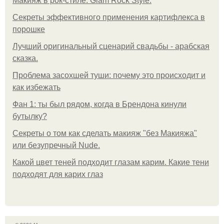
Макияж в рок-стиле. Glam Rock Style.
Секреты эффективного применения картифлекса в
порошке
Лучший оригинальный сценарий свадьбы - арабская
сказка.
Проблема засохшей туши: почему это происходит и
как избежать
Фан 1: ты был рядом, когда в Брендона кинули
бутылку?
Секреты о том как сделать макияж "без Макияжа"
или безупречный Nude.
Какой цвет теней подходит глазам карим. Какие тени
подходят для карих глаз