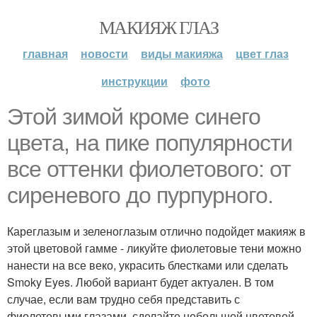
МАКИЯЖ ГЛАЗ
главная
новости
виды макияжа
цвет глаз
инструкции
фото
Этой зимой кроме синего
цвета, на пике популярности
все оттенки фиолетового: от
сиреневого до пурпурного.
Кареглазым и зеленоглазым отлично подойдет макияж в
этой цветовой гамме - ликуйте фиолетовые тени можно
нанести на все веко, украсить блестками или сделать
Smoky Eyes. Любой вариант будет актуален. В том
случае, если вам трудно себя представить с
фиолетовыми глазами, сделайте небольшой цветовой