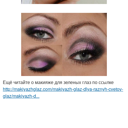
Ещё читайте о макияже для зеленых глаз по ссылке
http://makiyazhglaz.com/makiyazh-glaz-dlya-raznyh-cvetov-
glaz/makiyazh-d...