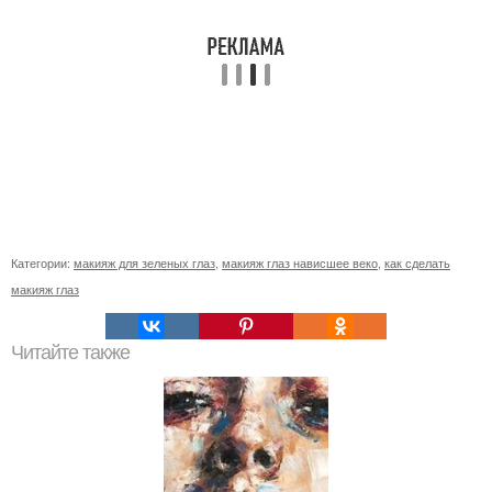
Категории:
макияж для зеленых глаз
,
макияж глаз нависшее веко
,
как сделать
макияж глаз
Читайте также