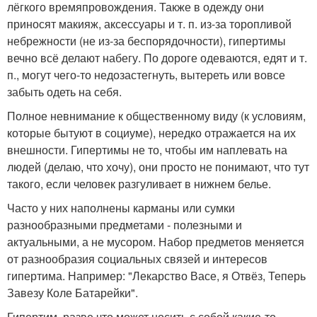
лёгкого времяпровождения. Также в одежду они
приносят макияж, аксессуары и т. п. из-за торопливой
небрежности (не из-за беспорядочности), гипертимы
вечно всё делают набегу. По дороге одеваются, едят и т.
п., могут чего-то недозастегнуть, вытереть или вовсе
забыть одеть на себя.
Полное невнимание к общественному виду (к условиям,
которые бытуют в социуме), нередко отражается на их
внешности. Гипертимы не то, чтобы им наплевать на
людей (делаю, что хочу), они просто не понимают, что тут
такого, если человек разгуливает в нижнем белье.
Часто у них наполнены карманы или сумки
разнообразными предметами - полезными и
актуальными, а не мусором. Набор предметов меняется
от разнообразия социальных связей и интересов
гипертима. Например: "Лекарство Васе, я Отвёз, Теперь
Завезу Коле Батарейки".
Гипертим, разве что может носить с собой какие-то