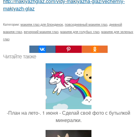
http://makiyazhglaz.com/vidy-makiyazha-glaz/vecherniy-
makiyazh-glaz
Категории:
макияж глаз для блондинок
,
повседневный макияж глаз
,
дневной
макияж глаз
,
вечерний макияж глаз
,
макияж для голубых глаз
,
макияж для зеленых
глаз
Читайте также
-План на лето-. 1 июня - Сделай своё фото с бутылкой
минералки.