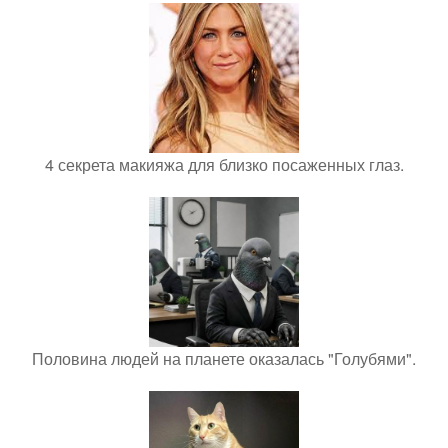
4 секрета макияжа для близко посаженных глаз.
Половина людей на планете оказалась "Голубями".