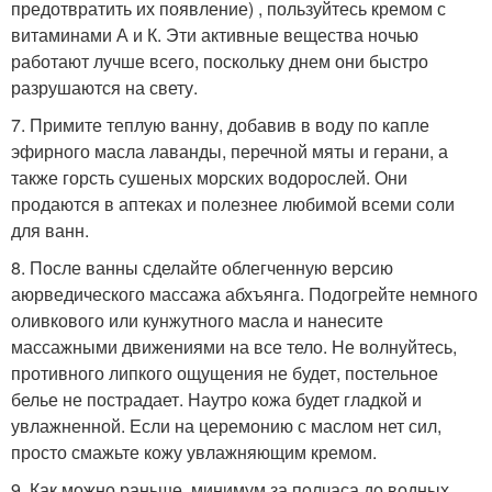
предотвратить их появление) , пользуйтесь кремом с
витаминами А и К. Эти активные вещества ночью
работают лучше всего, поскольку днем они быстро
разрушаются на свету.
7. Примите теплую ванну, добавив в воду по капле
эфирного масла лаванды, перечной мяты и герани, а
также горсть сушеных морских водорослей. Они
продаются в аптеках и полезнее любимой всеми соли
для ванн.
8. После ванны сделайте облегченную версию
аюрведического массажа абхъянга. Подогрейте немного
оливкового или кунжутного масла и нанесите
массажными движениями на все тело. Не волнуйтесь,
противного липкого ощущения не будет, постельное
белье не пострадает. Наутро кожа будет гладкой и
увлажненной. Если на церемонию с маслом нет сил,
просто смажьте кожу увлажняющим кремом.
9. Как можно раньше, минимум за полчаса до водных