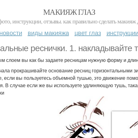
МАКИЯЖ ГЛАЗ
фото, инструкции, отзывы. как правильно сделать макияж д
новости
виды макияжа
цвет глаз
инструкци
альные реснички. 1. накладывайте т
м слоем вы как бы задаете ресницам нужную форму и длину
ачала прокрашивайте основание ресниц горизонтальными з
е, если вы пользуетесь объемной тушью, это движение помо
ня. В случае если же вы используете удлиняющую тушь, так
ки