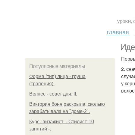
уроки, 
главная
Иде
Первы
Популярные материалы
2. сн
случа
Форма (тип) лица - груша
у кор
(трапеция).
волос
Велнес - совет дня: II.
Виктория боня раскрыла, сколько
зарабатывала на "доме-2".
Курс "визажист -. Стилист"10
занятий -.