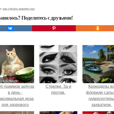
и:
как сделать макияж глаз
авилось? Поделитесь с друзьями!
00 граммов арбуза
Стрелки. За и
Крокодилы в
в день -
против.
флориде сапы
аксимальная доза
гидроскутер
для здорового
захватили.
взрослого,