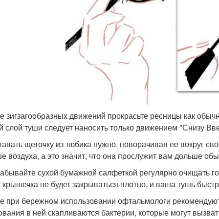
ле зигзагообразных движений прокрасьте ресницы как обычно
й слой туши следует наносить только движением "Снизу Вве
ставать щеточку из тюбика нужно, поворачивая ее вокруг сво
е воздуха, а это значит, что она прослужит вам дольше обы
 забывайте сухой бумажной салфеткой регулярно очищать г
 крышечка не будет закрываться плотно, и ваша тушь быстр
же при бережном использовании офтальмологи рекомендуют 
ования в ней скапливаются бактерии, которые могут вызват