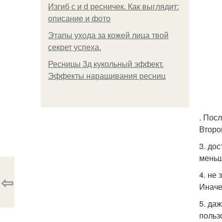
Изгиб c и d ресничек. Как выглядит:
описание и фото
Этапы ухода за кожей лица твой
секрет успеха.
Ресницы 3д кукольный эффект.
Эффекты наращивания ресниц
. Пос
Второ
3. до
меньш
4. не
⇦
Иначе
5. да
польз