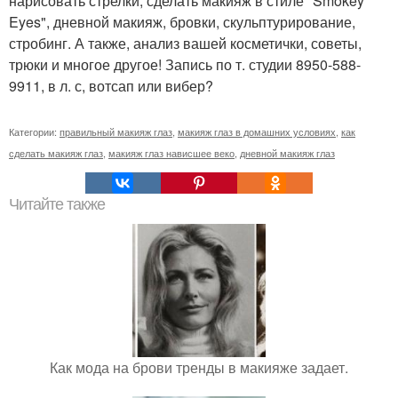
нарисовать стрелки, сделать макияж в стиле "Smokey
Eyes", дневной макияж, бровки, скульптурирование,
стробинг. А также, анализ вашей косметички, советы,
трюки и многое другое! Запись по т. студии 8950-588-
9911, в л. с, вотсап или вибер?
Категории:
правильный макияж глаз
,
макияж глаз в домашних условиях
,
как
сделать макияж глаз
,
макияж глаз нависшее веко
,
дневной макияж глаз
Читайте также
Как мода на брови тренды в макияже задает.