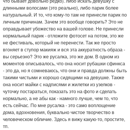
что бывает довольно редко). либо искать девушку с
длинными волосами (это реально), либо парик более
натуральный. И то, что кому-то там не принесли парик по
личным причинам. Зачем это вообще говорить? Это не
оправдывает убожество на вашей голове. Не принесли
нормальный парик - отложите фотосет на потом, это же
не фестиваль, который не перенести. Так же просто
вгоняет в ступор макияж и вся эта аккуратность образа -
вы серьезно? Это же русалка, это же дом. В одном из
моментов описывалось, что она носит рубашки сфинкса
- это да, но я сомневаюсь, что они и правда должны быть
такими чистыми и хорошо сидящими на девушке. Также
она носит майки с надписями и жилетки из узелков -
чуточку постараться, показать это на фото и сделать
нормально, а не абы как - намного лучше, чем то, что
есть сейчас. По мне русалка - это само воплощение
дома, вдохновения, буквально чистое творчество в
человеческом обличие. Здесь я вижу какую-то, простите,
тп.