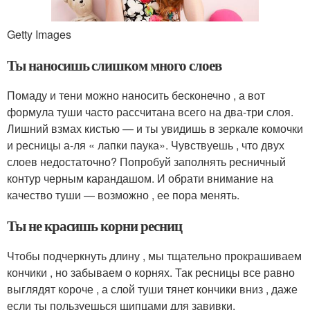
Getty Images
Ты наносишь слишком много слоев
Помаду и тени можно наносить бесконечно , а вот
формула туши часто рассчитана всего на два-три слоя.
Лишний взмах кистью — и ты увидишь в зеркале комочки
и ресницы а-ля « лапки паука». Чувствуешь , что двух
слоев недостаточно? Попробуй заполнять ресничный
контур черным карандашом. И обрати внимание на
качество туши — возможно , ее пора менять.
Ты не красишь корни ресниц
Чтобы подчеркнуть длину , мы тщательно прокрашиваем
кончики , но забываем о корнях. Так ресницы все равно
выглядят короче , а слой туши тянет кончики вниз , даже
если ты пользуешься щипцами для завивки.