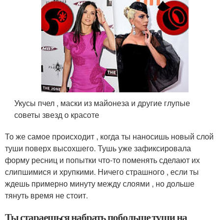
Укусы пчел , маски из майонеза и другие глупые
советы звезд о красоте
То же самое происходит , когда ты наносишь новый слой
туши поверх высохшего. Тушь уже зафиксировала
форму ресниц и попытки что-то поменять сделают их
слипшимися и хрупкими. Ничего страшного , если ты
ждешь примерно минуту между слоями , но дольше
тянуть время не стоит.
Ты стараешься набрать побольше туши на