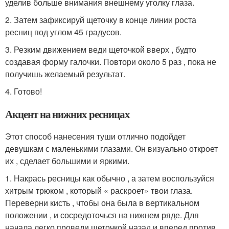
уделив больше внимания внешнему уголку глаза.
2. Затем зафиксируй щеточку в конце линии роста
ресниц под углом 45 градусов.
3. Резким движением веди щеточкой вверх , будто
создавая форму галочки. Повтори около 5 раз , пока не
получишь желаемый результат.
4. Готово!
Акцент на нижних ресницах
Этот способ нанесения туши отлично подойдет
девушкам с маленькими глазами. Он визуально откроет
их , сделает большими и яркими.
1. Накрась ресницы как обычно , а затем воспользуйся
хитрым трюком , который « раскроет» твои глаза.
Переверни кисть , чтобы она была в вертикальном
положении , и сосредоточься на нижнем ряде. Для
начала легко проведи щеточкой назад и вперед против