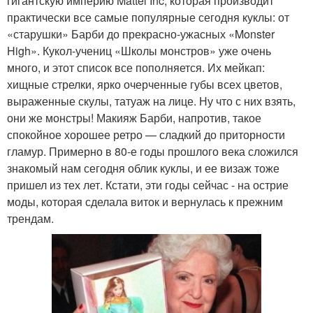
гигантскую империю Mattel Inc, которая производит
практически все самые популярные сегодня куклы: от
«старушки» Барби до прекрасно-ужасных «Monster
High». Кукол-учениц «Школы монстров» уже очень
много, и этот список все пополняется. Их мейкап:
хищные стрелки, ярко очерченные губы всех цветов,
выраженные скулы, татуаж на лице. Ну что с них взять,
они же монстры! Макияж Барби, напротив, такое
спокойное хорошее ретро — сладкий до приторности
гламур. Примерно в 80-е годы прошлого века сложился
знакомый нам сегодня облик куклы, и ее визаж тоже
пришел из тех лет. Кстати, эти годы сейчас - на острие
моды, которая сделала виток и вернулась к прежним
трендам.