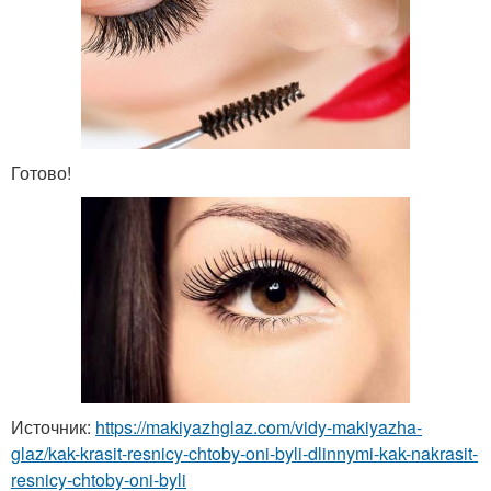
Готово!
Источник:
https://makiyazhglaz.com/vidy-makiyazha-
glaz/kak-krasit-resnicy-chtoby-oni-byli-dlinnymi-kak-nakrasit-
resnicy-chtoby-oni-byli