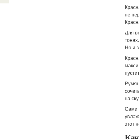
Красн
не пе
Красн
Для в
тонах
Но и 
Красн
макси
пусти
Румян
сочет
на ск
Сами 
увлаж
этот 
Как