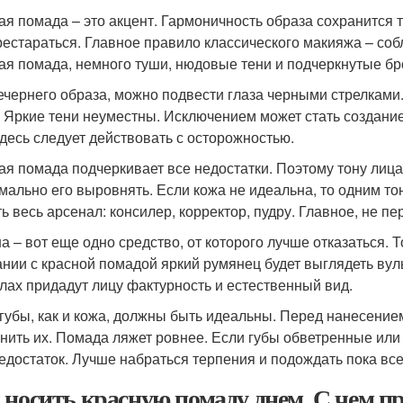
ая помада – это акцент. Гармоничность образа сохранится т
рестараться. Главное правило классического макияжа – соб
ая помада, немного туши, нюдовые тени и подчеркнутые бр
ечернего образа, можно подвести глаза черными стрелками.
. Яркие тени неуместны. Исключением может стать создани
здесь следует действовать с осторожностью.
ая помада подчеркивает все недостатки. Поэтому тону лиц
мально его выровнять. Если кожа не идеальна, то одним то
ть весь арсенал: консилер, корректор, пудру. Главное, не п
а – вот еще одно средство, от которого лучше отказаться. 
ании с красной помадой яркий румянец будет выглядеть вул
улах придадут лицу фактурность и естественный вид.
губы, как и кожа, должны быть идеальны. Перед нанесение
нить их. Помада ляжет ровнее. Если губы обветренные или 
недостаток. Лучше набраться терпения и подождать пока все
 носить красную помаду днем. С чем п