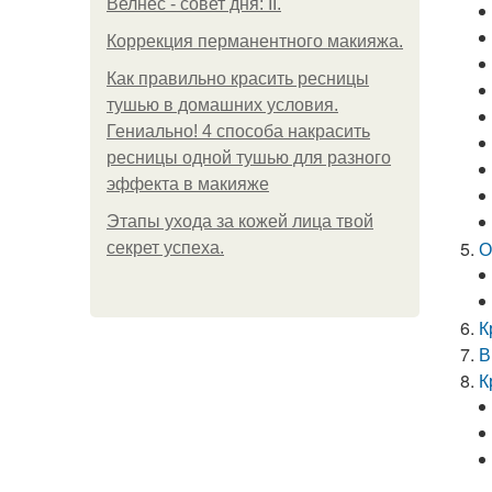
Велнес - совет дня: II.
Коррекция перманентного макияжа.
Как правильно красить ресницы
тушью в домашних условия.
Гениально! 4 способа накрасить
ресницы одной тушью для разного
эффекта в макияже
Этапы ухода за кожей лица твой
О
секрет успеха.
К
В
К