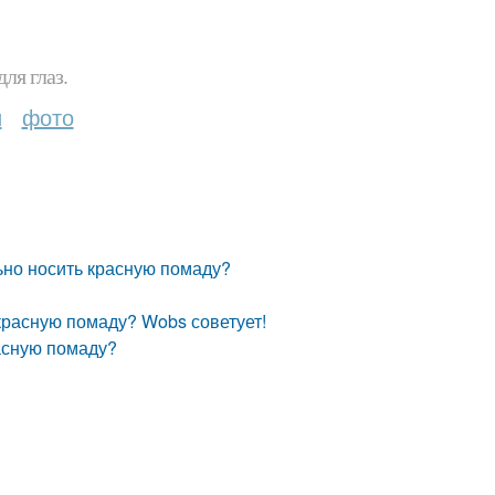
ля глаз.
и
фото
ьно носить красную помаду?
красную помаду? Wobs советует!
расную помаду?