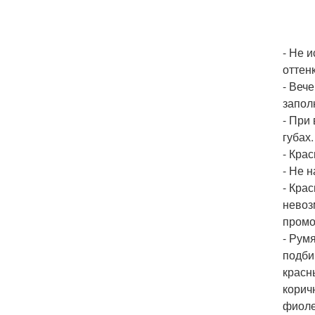
- Не 
оттен
- Веч
запол
- При 
губах.
- Кра
- Не 
- Кра
невоз
промо
- Рум
подби
красн
корич
фиоле