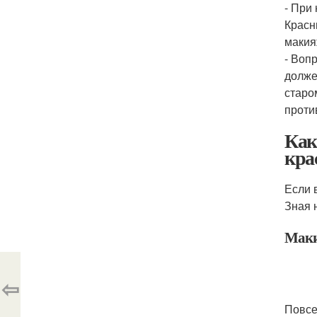
- При
Красн
макия
- Воп
долже
старо
проти
Как
кра
Если 
Зная 
Мак
⇦
Повсе