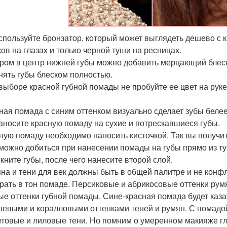
используйте бронзатор, который может выглядеть дешево с
ков на глазах и только черной туши на ресницах.
ером в центр нижней губы можно добавить мерцающий блеск.
нять губы блеском полностью.
выборе красной губной помады не пробуйте ее цвет на руке, т
сная помада с синим оттенком визуально сделает зубы белее
наносите красную помаду на сухие и потрескавшиеся губы.
сную помаду необходимо наносить кисточкой. Так вы получит
можно добиться при нанесении помады на губы прямо из т
кните губы, после чего нанесите второй слой.
яна и тени для век должны быть в общей палитре и не конф
рать в тон помаде. Персиковые и абрикосовые оттенки рум
ые оттенки губной помады. Сине-красная помада будет казат
невыми и коралловыми оттенками теней и румян. С помадо
товые и лиловые тени. Но помним о умеренном макияже гла