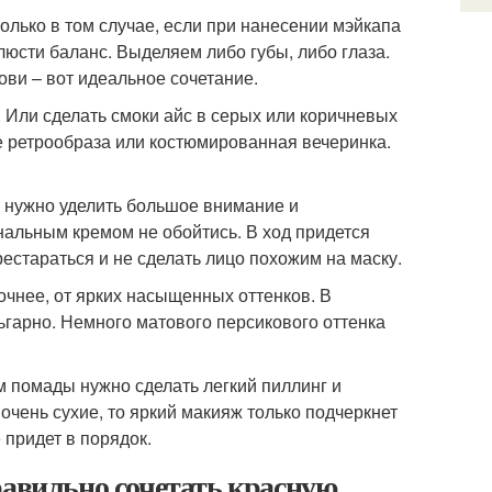
олько в том случае, если при нанесении мэйкапа
люсти баланс. Выделяем либо губы, либо глаза.
ови – вот идеальное сочетание.
 Или сделать смоки айс в серых или коричневых
е ретрообраза или костюмированная вечеринка.
а нужно уделить большое внимание и
нальным кремом не обойтись. В ход придется
ерестараться и не сделать лицо похожим на маску.
Точнее, от ярких насыщенных оттенков. В
ьгарно. Немного матового персикового оттенка
м помады нужно сделать легкий пиллинг и
очень сухие, то яркий макияж только подчеркнет
 придет в порядок.
равильно сочетать красную