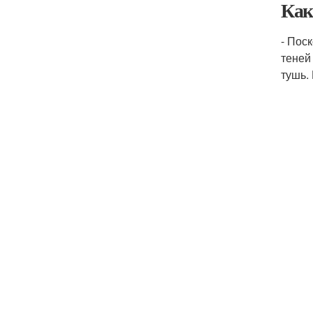
Как
- Пос
теней
тушь.