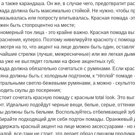
, а также карандаша. Он же, в случае чего, предотвратит р
ада должна быть максимально стойкой. Не нужно, чтобы п
мазывалась или попросту впитывалась. Красная помада -это
жен быть стопроцентно на месте;
номерный тон лица - это крайне важно. Красная помада вы
раснения, купероз. Поэтому нивелируйте красноту с помощ
мотря на то, что акцент на лице должен быть один, оставля
чайшие стрелки (лучше, межресничные) или же легкая дымка
за уже не выглядят голыми на фоне акцентных губ;
ада должна обязательно сочетаться с румянами. Если крас
яна должны быть с холодным подтоном, к “тёплой” помаде 
тральными светло-бежевыми румянами, а можно - скульптор
одить скулы до посерения;
стоит сочетать красную помаду с красным total look. Это вы
ит. Идеально подойдут черные вещи, белые, серые, оттенки 
ы должны быть белыми. Воспользуйтесь отбеливающей зуб
ирайте подходящий для себя подтон помады. Оранжевый дл
держать красный акцент на лице можно аксессуарами - но 
адой, все-таки не стоит, это делает образ слишком продума