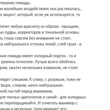
астекание помады.
ри малейших воздействиях она растекалась,
 акцент, который, если уж используется, то
тянет любую красноту из образа - прыщики,
ью пудры, корректоров и тональной основы.
ть глаза совсем без внимания не стоит.
 нейтрального оттенка теней, слой туши - и
ная помада имеет холодный подтон - то и
- румяна потеплее. Лучше всего обойтись
ом, хватит нескольких взамахов, не стоит
глядит слишком. К слову, с розовым, тоже не
taupe, словом, нечто нейтральное.
ной пастой перед макияжем;
я теплых цветотипов и синий - для холодных;
не перебарщивайте. И сочетать маникюр с
нным и несколько “просаживает” его;