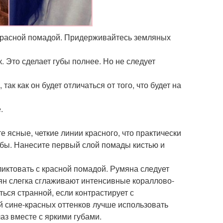
 красной помадой. Придерживайтесь земляных
 Это сделает губы полнее. Но не следует
ак как он будет отличаться от того, что будет на
.
е ясные, четкие линии красного, что практически
убы. Нанесите первый слой помады кистью и
ликтовать с красной помадой. Румяна следует
ян слегка сглаживают интенсивные кораллово-
ься странной, если контрастирует с
й сине-красных оттенков лучше использовать
з вместе с яркими губами.