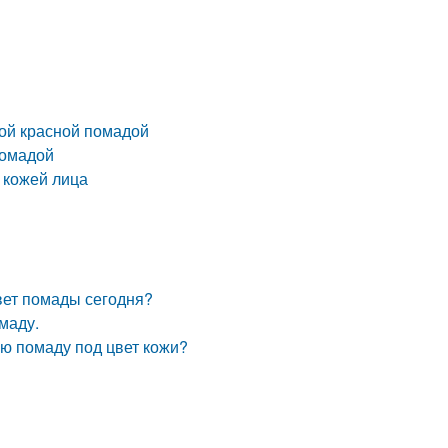
ной красной помадой
помадой
й кожей лица
вет помады сегодня?
маду.
ую помаду под цвет кожи?