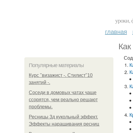
уроки, 
главная
Как
Сод
К
Популярные материалы
К
Курс "визажист -. Стилист"10
занятий -.
К
Соседи в домовых чатах чаще
ссорятся, чем реально решают
проблемы.
К
Ресницы 3д кукольный эффект.
Эффекты наращивания ресниц