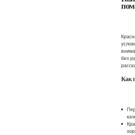
пом
Красн
услов
внима
без у
расск
Как 
Пер
кач
Кра
хор