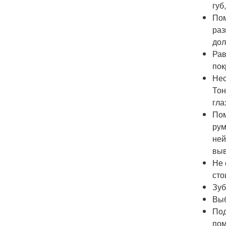
губ
Пом
раз
дол
Рав
пок
Нес
Тон
гла
Пом
рум
ней
выв
Не 
сто
Зуб
Выб
Под
пом