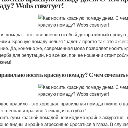
аду? Wobs советует!
ая помада - это совершенно особый декоративный продукт
иями. Красную помаду нельзя “надеть” просто так: это аксе
ние. Да, конечно же, современная мода позволяет носить к
щерба для репутации, но всё же, при ее ношении стоит собл
ажем!
правильно носить красную помаду? С чем сочетать
вое правило - это хорошая, правильная помада нужного ва
ественная и красиво “лежащая на губах”.
сить губы красной помадой необходимо крайне аккуратно -
ошо видны и крайне агрессивно бросаться в глаза. В случа