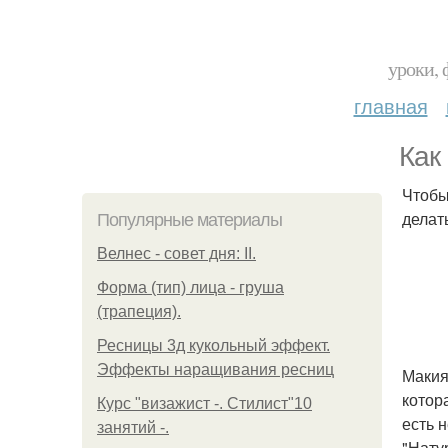
уроки, 
главная
Как
Чтобы
делат
Популярные материалы
Велнес - совет дня: II.
Форма (тип) лица - груша
(трапеция).
Ресницы 3д кукольный эффект.
Эффекты наращивания ресниц
Макия
котор
Курс "визажист -. Стилист"10
есть 
занятий -.
"Нату