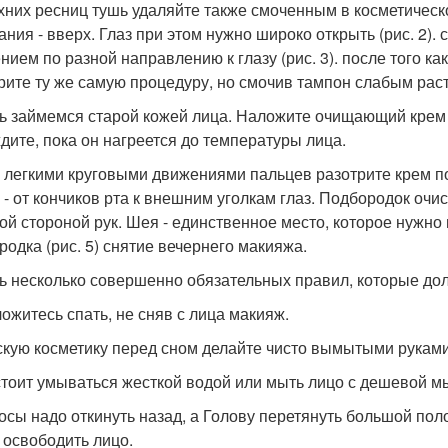
хних ресниц тушь удаляйте также смоченным в косметическ
ания - вверх. Глаз при этом нужно широко открыть (рис. 2).
нием по разной направлению к глазу (рис. 3). после того к
рите ту же самую процедуру, но смочив тампон слабым рас
ь займемся старой кожей лица. Наложите очищающий крем н
дите, пока он нагреется до температуры лица.
 легкими круговыми движениями пальцев разотрите крем по к
 - от кончиков рта к внешним уголкам глаз. Подбородок очи
ой стороной рук. Шея - единственное место, которое нужно
родка (рис. 5) снятие вечернего макияжа.
ь несколько совершенно обязательных правил, которые д
ложитесь спать, не сняв с лица макияж.
тскую косметику перед сном делайте чисто вымытыми руками
 стоит умываться жесткой водой или мыть лицо с дешевой м
лосы надо откинуть назад, а Голову перетянуть большой по
 освободить лицо.