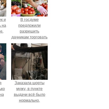
к и
В госдуме
ь на
предложили
е.
разрешить
дачникам торговать
своей
сельхозпродукцией
в людных местах.
я
Заказала шорты
ько
мужу, в пункте
на
выдачи всё было
нормально,
примерил все