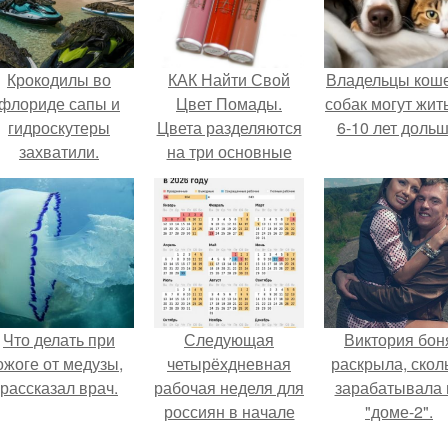
Крокодилы во
КАК Найти Свой
Владельцы коше
флориде сапы и
Цвет Помады.
собак могут жит
гидроскутеры
Цвета разделяются
6-10 лет дольш
захватили.
на три основные
группы.
Что делать при
Следующая
Виктория бон
ожоге от медузы,
четырёхдневная
раскрыла, скол
рассказал врач.
рабочая неделя для
зарабатывала 
россиян в начале
"доме-2".
ноября наступит.