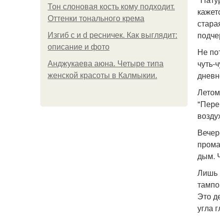
Тон слоновая кость кому подходит.
кажет
Оттенки тонального крема
старая
подче
Изгиб c и d ресничек. Как выглядит:
описание и фото
Не по
чуть-
Анджукаева аюна. Четыре типа
дневн
женской красоты в Калмыкии.
Летом
"Пере
возду
Вечер
прома
дым. 
Лишь 
тампо
Это д
угла г