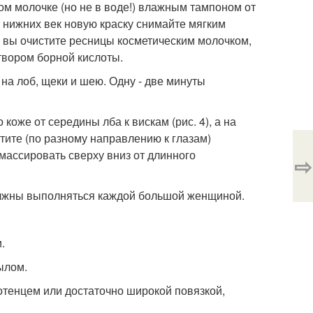
ом молочке (но не в воде!) влажным тампоном от
 с нижних век новую краску снимайте мягким
ак вы очистите ресницы косметическим молочком,
твором борной кислоты.
а лоб, щеки и шею. Одну - две минуты
оже от середины лба к вискам (рис. 4), а на
стите (по разному направлению к глазам)
 массировать сверху вниз от длинного
⇨
олжны выполняться каждой большой женщиной.
.
ылом.
лотенцем или достаточно широкой повязкой,