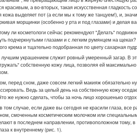
ся красивым, а во-вторых, такая искусственная гладкость с
 кожа выделяет пот (а если мы к тому же танцуем!), и, знач
ркивая морщинки (особенно у рта и под глазами) и делая ва
тому ли косметологи сейчас рекомендуют "Делать" подвижно
чуть подчеркнутыми глазами и с легким румянцем на щеках?
ого крема и тщательно подобранная по цвету сахарная пудр
 лучшим украшением служит ровный умеренный загар. В эт
гружать" собственную кожу лица, позволяя ей максимальн
хом.
ом, перед сном, даже совсем легкий макияж обязательно нуж
ссировать. Ведь за целый день на собственную кожу оседает 
Что же нужно сделать, чтобы за ночь лицо хорошенько отдо
в том случае, если даже вы сегодня не красили глаза, все 
ном, смоченным косметическим молочком или специальным 
елают в последнем направлении, противоположном тому, в 
лаза к внутреннему (рис. 1).