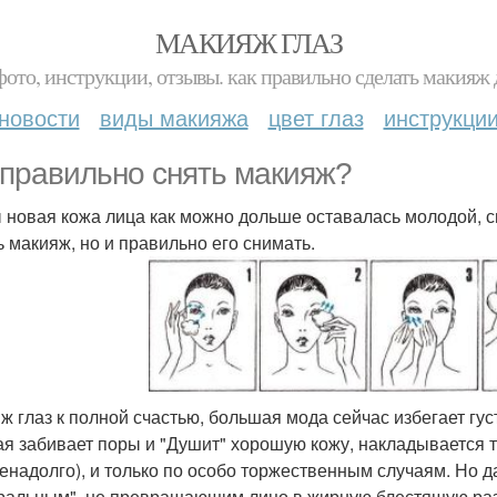
МАКИЯЖ ГЛАЗ
фото, инструкции, отзывы. как правильно сделать макияж д
новости
виды макияжа
цвет глаз
инструкци
 правильно снять макияж?
 новая кожа лица как можно дольше оставалась молодой, с
ь макияж, но и правильно его снимать.
ж глаз к полной счастью, большая мода сейчас избегает густ
ая забивает поры и "Душит" хорошую кожу, накладывается те
ненадолго), и только по особо торжественным случаям. Но
ральным", не превращающим лицо в жирную блестящую разн