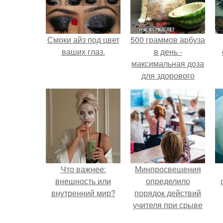
Смоки айз под цвет
500 граммов арбуза
ваших глаз.
в день -
максимальная доза
для здорового
взрослого,
предупредили
врачи.
Что важнее:
Минпросвещения
внешность или
определило
внутренний мир?
порядок действий
учителя при срыве
урока.