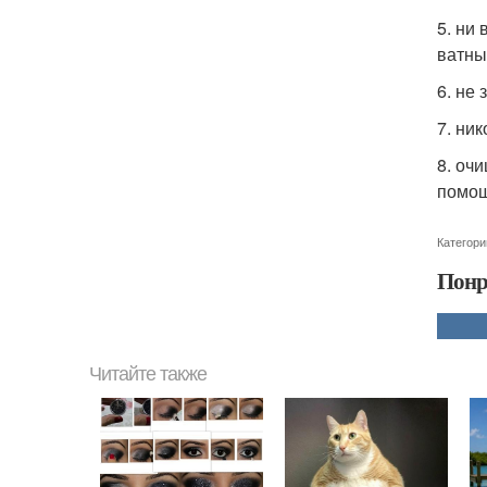
5. ни
ватны
6. не
7. ник
8. оч
помощ
Категори
Понр
Читайте также