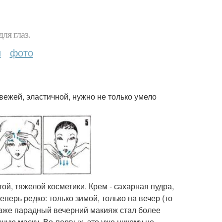
ля глаз.
и
фото
вежей, эластичной, нужно не только умело
ой, тяжелой косметики. Крем - сахарная пудра,
перь редко: только зимой, только на вечер (то
 даже парадный вечерний макияж стал более
ую маску. Во-первых, это уже никому не