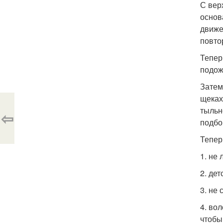
С вер
основ
движе
повто
Тепер
подож
Затем
щеках
тыльн
⇦
подбо
Тепер
1. не 
2. де
3. не
4. во
чтобы