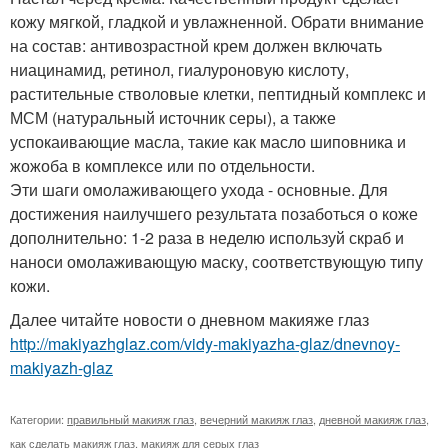
кожу мягкой, гладкой и увлажненной. Обрати внимание
на состав: антивозрастной крем должен включать
ниацинамид, ретинол, гиалуроновую кислоту,
растительные стволовые клетки, пептидный комплекс и
МСМ (натуральный источник серы), а также
успокаивающие масла, такие как масло шиповника и
жожоба в комплексе или по отдельности.
Эти шаги омолаживающего ухода - основные. Для
достижения наилучшего результата позаботься о коже
дополнительно: 1-2 раза в неделю используй скраб и
наноси омолаживающую маску, соответствующую типу
кожи.
Далее читайте новости о дневном макияже глаз
http://makiyazhglaz.com/vidy-makiyazha-glaz/dnevnoy-
makiyazh-glaz
Категории:
правильный макияж глаз
,
вечерний макияж глаз
,
дневной макияж глаз
,
как сделать макияж глаз
,
макияж для серых глаз