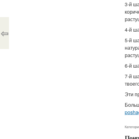
3-й ш
корич
расту
4-й ш
⇦
5-й ш
натур
расту
6-й ш
7-й ш
твоег
Эти п
Больш
posha
Категори
Понр