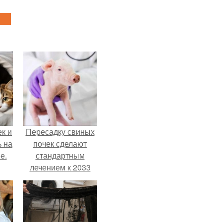
к и
Пересадку свиных
ь на
почек сделают
е.
стандартным
лечением к 2033
году в Японии.