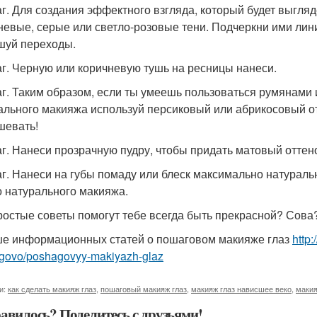
аг. Для создания эффектного взгляда, который будет выгля
невые, серые или светло-розовые тени. Подчеркни ими лини
шуй переходы.
аг. Черную или коричневую тушь на ресницы нанеси.
аг. Таким образом, если ты умеешь пользоваться румянами 
ального макияжа используй персиковый или абрикосовый отт
шевать!
аг. Нанеси прозрачную пудру, чтобы придать матовый оттен
аг. Нанеси на губы помаду или блеск максимально натураль
о натурального макияжа.
ростые советы помогут тебе всегда быть прекрасной? Сова
е информационных статей о пошаговом макияже глаз
http
govo/poshagovyy-makiyazh-glaz
и:
как сделать макияж глаз
,
пошаговый макияж глаз
,
макияж глаз нависшее веко
,
макия
авилось? Поделитесь с друзьями!