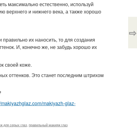
деть максимально естественно, используй
ю верхнего и нижнего века, а также хорошо
⇨
и правильно их наносить, то для создания
енок. И, конечно же, не забудь хорошо их
ок своей коже.
ных оттенков. Это станет последним штрихом
?
://makiyazhglaz.com/makiyazh-glaz-
ж для серых глаз
,
правильный макияж глаз