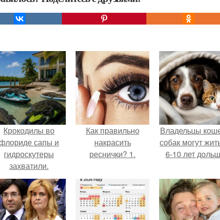
Крокодилы во
Как правильно
Владельцы коше
флориде сапы и
накрасить
собак могут жит
гидроскутеры
реснички? 1.
6-10 лет дольш
захватили.