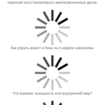
Заказала шорты мужу, в пункте выдачи всё было
нормально, примерил все хорошо, ничего не
предвещало беды.
Популярные материалы
Велнес - совет дня: II.
Форма (тип) лица - груша (трапеция).
Ресницы 3д кукольный эффект. Эффекты
наращивания ресниц