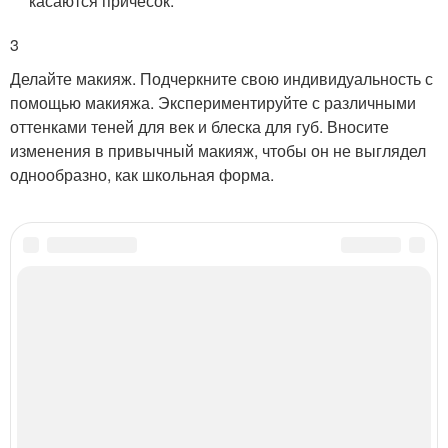
касаются причесок.
3
Делайте макияж. Подчеркните свою индивидуальность с
помощью макияжа. Экспериментируйте с различными
оттенками теней для век и блеска для губ. Вносите
изменения в привычный макияж, чтобы он не выглядел
однообразно, как школьная форма.
Категории:
дневной макияж глаз
,
вечерний макияж глаз
,
красивый макияж глаз
,
как
сделать макияж глаз
,
правильный макияж глаз
,
Солнцезащитный крем
,
Внешний
вид
Читайте также