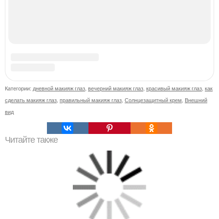
Следующая четырёхдневная рабочая неделя для
россиян в начале ноября наступит.
Как сделать кожу упругой и подтянутой в домашних
условиях?