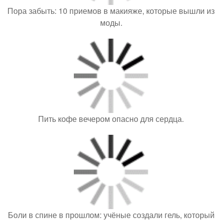
Любовный треугольник и тайная беременность: что
скрывает наследница Никиты Михалкова?
Виктория боня раскрыла, сколько зарабатывала на
"доме-2".