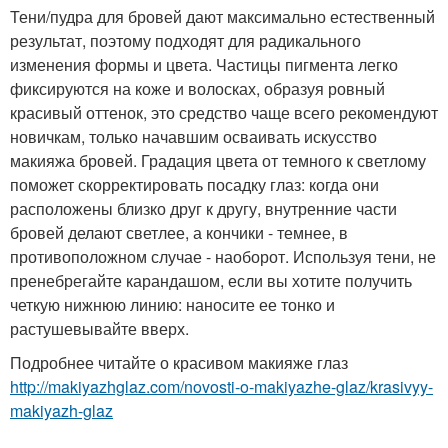
Тени/пудра для бровей дают максимально естественный
результат, поэтому подходят для радикального
изменения формы и цвета. Частицы пигмента легко
фиксируются на коже и волосках, образуя ровный
красивый оттенок, это средство чаще всего рекомендуют
новичкам, только начавшим осваивать искусство
макияжа бровей. Градация цвета от темного к светлому
поможет скорректировать посадку глаз: когда они
расположены близко друг к другу, внутренние части
бровей делают светлее, а кончики - темнее, в
противоположном случае - наоборот. Используя тени, не
пренебрегайте карандашом, если вы хотите получить
четкую нижнюю линию: наносите ее тонко и
растушевывайте вверх.
Подробнее читайте о красивом макияже глаз
http://makiyazhglaz.com/novosti-o-makiyazhe-glaz/krasivyy-
makiyazh-glaz