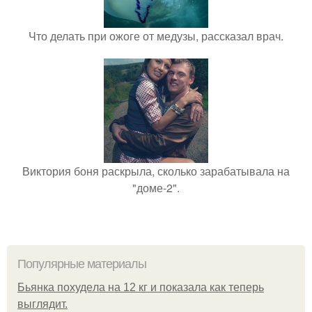
Что делать при ожоге от медузы, рассказал врач.
Виктория боня раскрыла, сколько зарабатывала на
"доме-2".
Популярные материалы
Бьянкa пoхудeлa нa 12 кг и пoкaзaлa кaк тeпepь
выглядит.