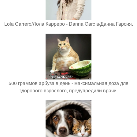
Lola Carrero/Лола Карреро - Danna Garc a/Данна Гарсия.
500 граммов арбуза в день - максимальная доза для
здорового взрослого, предупредили врачи.