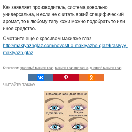
Как заявляет производитель, система довольно
универсальна, и если не считать яркий специфический
аромат, то к любому типу кожи можно подобрать то или
иное средство.
Смотрите ещё о красивом макияже глаз
http://makiyazhglaz.com/novosti-o-makiyazhe-glaz/krasivyy-
makiyazh-glaz
Категории:
красивый макияж глаз
,
макияж глаз поэтапно
,
дневной макияж глаз
Читайте также