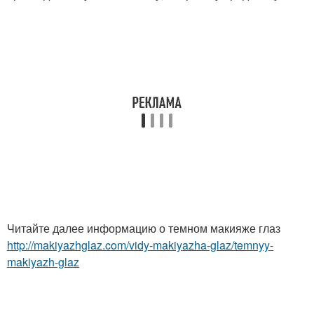
Читайте далее информацию о темном макияже глаз
http://makiyazhglaz.com/vidy-makiyazha-glaz/temnyy-
makiyazh-glaz