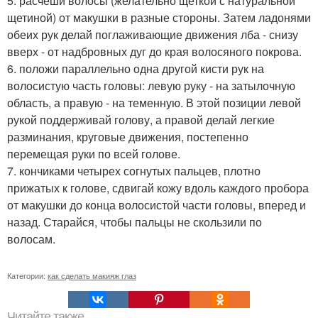
5. расчеши волосы (желательно щеткой с натуральной
щетиной) от макушки в разные стороны. Затем ладонями
обеих рук делай поглаживающие движения лба - снизу
вверх - от надбровных дуг до края волосяного покрова.
6. положи параллельно одна другой кисти рук на
волосистую часть головы: левую руку - на затылочную
область, а правую - на теменную. В этой позиции левой
рукой поддерживай голову, а правой делай легкие
разминания, круговые движения, постепенно
перемещая руки по всей голове.
7. кончиками четырех согнутых пальцев, плотно
прижатых к голове, сдвигай кожу вдоль каждого пробора
от макушки до конца волосистой части головы, вперед и
назад. Старайся, чтобы пальцы не скользили по
волосам.
Категории:
как сделать макияж глаз
Читайте также