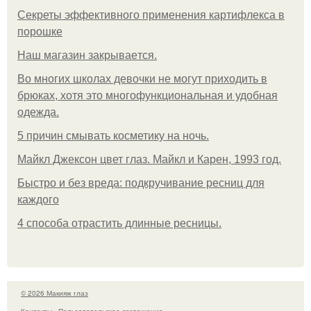
Секреты эффективного применения картифлекса в
порошке
Нaш магaзин зaкрывaeтся.
Во многих школах девочки не могут приходить в
брюках, хотя это многофункциональная и удобная
одежда.
5 причин смывать косметику на ночь.
Майкл Джексон цвет глаз. Майкл и Карен, 1993 год.
Быстро и без вреда: подкручивание ресниц для
каждого
4 способа отрастить длинные ресницы.
© 2026 Макияж глаз