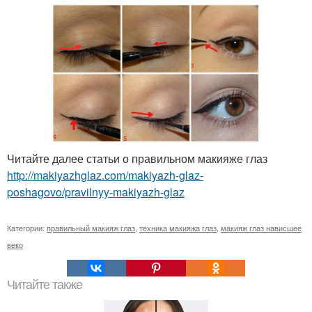
Читайте далее статьи о правильном макияже глаз
http://makiyazhglaz.com/makiyazh-glaz-
poshagovo/pravilnyy-makiyazh-glaz
Категории:
правильный макияж глаз
,
техника макияжа глаз
,
макияж глаз нависшее
веко
Читайте также