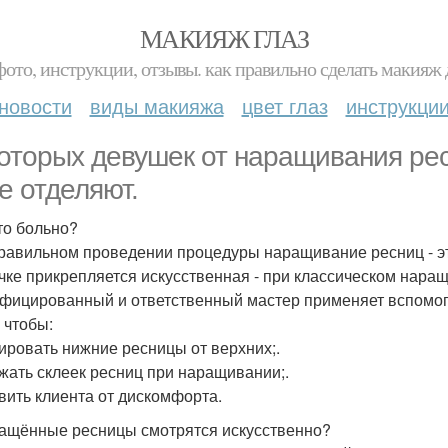
МАКИЯЖ ГЛАЗ
фото, инструкции, отзывы. как правильно сделать макияж д
новости
виды макияжа
цвет глаз
инструкци
оторых девушек от наращивания ре
е отделяют.
Это больно?
равильном проведении процедуры наращивание ресниц - эт
чке прикрепляется искусственная - при классическом нара
фицированный и ответственный мастер применяет вспомог
 чтобы:
лировать нижние ресницы от верхних;.
ежать склеек ресниц при наращивании;.
авить клиента от дискомфорта.
ращённые ресницы смотрятся искусственно?