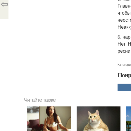
⇦
Главн
чтобы
неост
Неакк
6. на
Нет! 
ресни
Категори
Понр
Читайте также