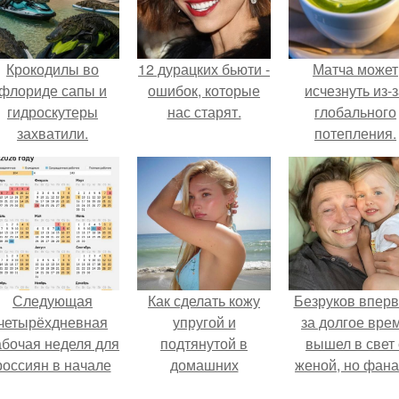
Крокодилы во
12 дурацких бьюти -
Матча может
флориде сапы и
ошибок, которые
исчезнуть из-
гидроскутеры
нас старят.
глобального
захватили.
потепления.
Следующая
Как сделать кожу
Безруков впер
четырёхдневная
упругой и
за долгое вре
абочая неделя для
подтянутой в
вышел в свет 
россиян в начале
домашних
женой, но фан
ноября наступит.
условиях?
не оценили