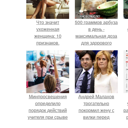
Что значит
500 граммов арбуза
ухоженная
в день -
женщина: 10
максимальная доза
признаков.
для здорового
взрослого,
предупредили
врачи.
Минпросвещения
Андрей Малахов
определило
трогательно
порядок действий
покормил жену с
р
учителя при срыве
вилки перед
урока.
камерой, вызвав