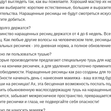
удут выглядеть так, как вы пожелаете. Хороший мастер их 
ми выбираете: короткие естественные, большие и выразите
ятельства. Наращенные ресницы не будут смотреться искусст
тите добиться.
к долго держатся?
инство наращенных ресниц держатся от 4 до 6 недель. Все
ц. Как любые другие волосы на человеческом теле, ресницы
альных ресничек - это дневная норма, а полное обновление 
жно ли пользоваться тушью?
орые производители предлагают специальную тушь для нар
о на кончики ресничек, а для удаления достаточно применит
еобходимости. Наращенные ресницы как раз созданы для то
бности начинать день с нанесения макияжа - ваш взгляд 
уши на ресницах! Ах, эта бесценная возможность поспать п
ить обыкновенную маслосодержащую тушь на наращенные р
ется, забывает межресничное пространство, превращается
ите реснички и глаза, не подвергайте себя опасности!
жно ли наносить макияж?