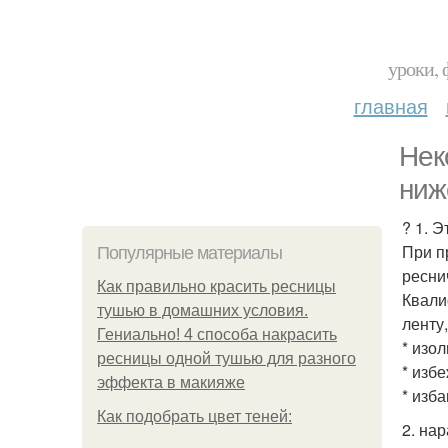
уроки, 
главная
Нек
ниж
? 1. 
При п
Популярные материалы
ресни
Как правильно красить ресницы
Квали
тушью в домашних условия.
ленту,
Гениально! 4 способа накрасить
* изо
ресницы одной тушью для разного
* изб
эффекта в макияже
* изб
Как подобрать цвет теней:
2. на