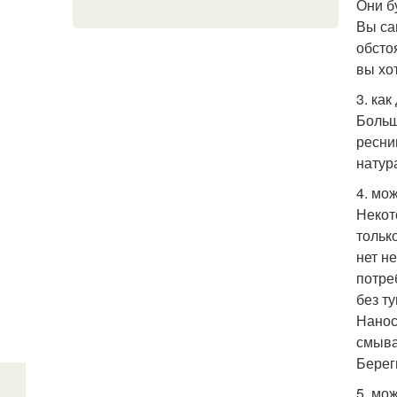
Они б
Вы са
обсто
вы хо
3. ка
Больш
ресни
натур
4. мо
Некот
тольк
нет н
потре
без т
Нанос
смыва
Берег
5. мо