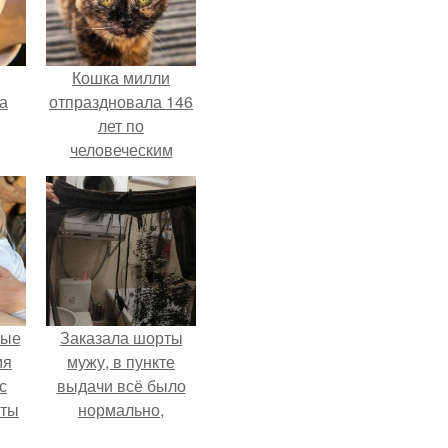
Кошка милли
за
отпраздновала 146
лет по
человеческим
Меркам и
претендует на
звание самой
старой в мире.
вые
Заказала шорты
мя
мужу, в пункте
с
выдачи всё было
аты
нормально,
примерил все