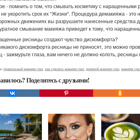
ое - помнить о том, что смывать косметику с наращенными р
 не укоротить срок их "Жизни". Процедура демакияжа - это 
орожных движениях вы разрушаете нанесенные средства д
уратное смывание макияжа приведет к тому, что наращенн
ращенные ресницы создают чувство дискомфорта?
Никакого дискомфорта ресницы не приносят, это можно пр
ц - зажмурьте глаза, вам ничего не должно колоть, ресницы 
и:
правильный макияж глаз
,
как сделать макияж глаз
,
дневной макияж глаз
,
макияж гла
авилось? Поделитесь с друзьями!