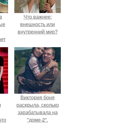
в
Что важнее:
ые
внешность или
,
внутренний мир?
ает
ть
ые
Виктория боня
и
раскрыла, сколько
зарабатывала на
что
"доме-2".
иты