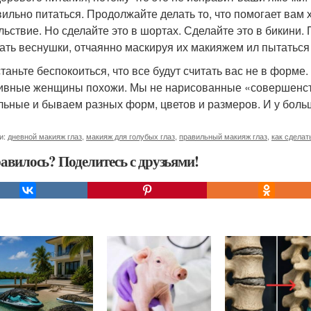
вильно питаться. Продолжайте делать то, что помогает вам х
льствие. Но сделайте это в шортах. Сделайте это в бикини. 
ать веснушки, отчаянно маскируя их макияжем ил пытаться
таньте беспокоиться, что все будут считать вас не в форме.
ивные женщины похожи. Мы не нарисованные «совершенств
льные и бываем разных форм, цветов и размеров. И у больш
и:
дневной макияж глаз
,
макияж для голубых глаз
,
правильный макияж глаз
,
как сделат
авилось? Поделитесь с друзьями!