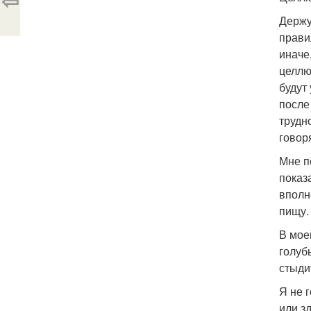
⇦
Держу
прави
иначе
целлю
будут
после
трудн
говоря
Мне п
показ
вполн
пищу.
В мое
голуб
стыди
Я не 
или з