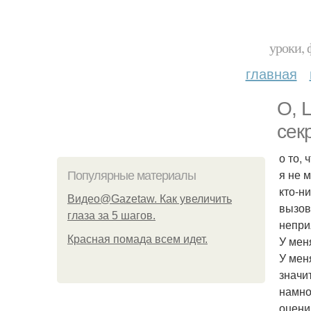
уроки, 
главная
О, 
секр
о то,
я не 
Популярные материалы
кто-ни
Видео@Gazetaw. Как увеличить
вызов
глаза за 5 шагов.
непр
Красная помада всем идет.
У мен
У мен
значи
намно
оцени