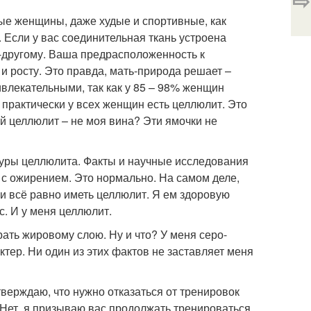
⇨
рые женщины, даже худые и спортивные, как
. Если у вас соединительная ткань устроена
о-другому. Ваша предрасположенность к
 и росту. Это правда, мать-природа решает –
ривлекательными, так как у 85 – 98% женщин
о практически у всех женщин есть целлюлит. Это
ой целлюлит – не моя вина? Эти ямочки не
туры целлюлита. Факты и научные исследования
 с ожирением. Это нормально. На самом деле,
 и всё равно иметь целлюлит. Я ем здоровую
с. И у меня целлюлит.
ать жировому слою. Ну и что? У меня серо-
тер. Ни один из этих фактов не заставляет меня
тверждаю, что нужно отказаться от тренировок
. Нет, я призываю вас продолжать тренироваться