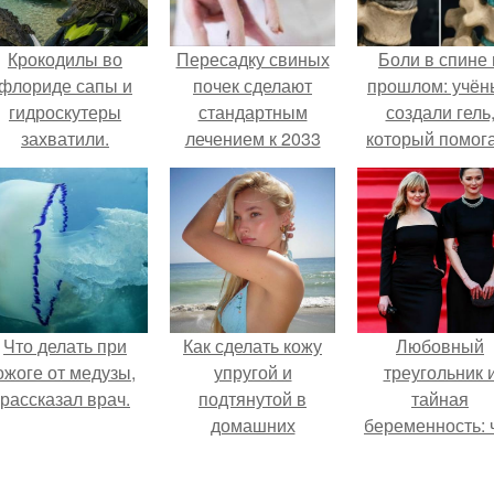
Крокодилы во
Пересадку свиных
Боли в спине 
флориде сапы и
почек сделают
прошлом: учён
гидроскутеры
стандартным
создали гель
захватили.
лечением к 2033
который помог
году в Японии.
восстанавлива
межпозвоночн
диски.
Что делать при
Как сделать кожу
Любовный
ожоге от медузы,
упругой и
треугольник 
рассказал врач.
подтянутой в
тайная
домашних
беременность: 
условиях?
скрывает
наследница Ник