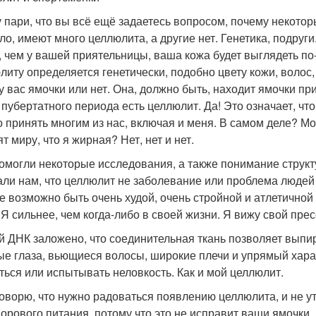
 пари, что вы всё ещё задаетесь вопросом, почему некото
ло, имеют много целлюлита, а другие нет. Генетика, подруги
, чем у вашей приятельницы, ваша кожа будет выглядеть п
литу определяется генетически, подобно цвету кожи, волос,
 у вас ямочки или нет. Она, должно быть, находит ямочки п
 пубертатного периода есть целлюлит. Да! Это означает, чт
о принять многим из нас, включая и меня. В самом деле? М
т миру, что я жирная? Нет, нет и нет.
омогли некоторые исследования, а также понимание струк
али нам, что целлюлит не заболевание или проблема людей
е возможно быть очень худой, очень стройной и атлетичной
 Я сильнее, чем когда-либо в своей жизни. Я вижу свой прес
й ДНК заложено, что соединительная ткань позволяет выпир
ые глаза, вьющиеся волосы, широкие плечи и упрямый харак
ться или испытывать неловкость. Как и мой целлюлит.
говорю, что нужно радоваться появлению целлюлита, и не у
дорового питания, потому что это не исправит ваши ямочки