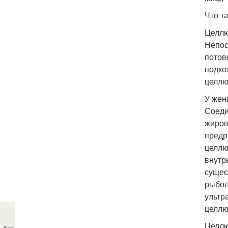
Что т
Целлю
Непос
потов
подко
целлю
У жен
Соеди
жиров
предр
целлю
внутр
сущес
рыбол
ультр
целлю
Целлю