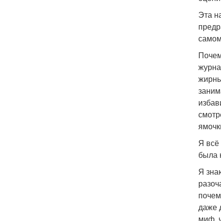
Эта н
предр
самом
Почем
журна
жирны
заним
избав
смотр
ямочк
Я всё
была 
Я зна
разоч
почем
даже 
миф, 