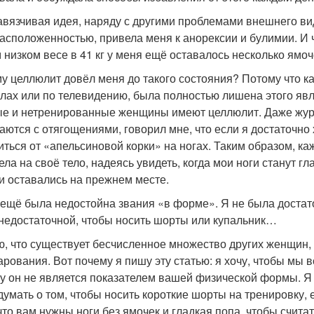
авязчивая идея, наряду с другими проблемами внешнего вида
асположенностью, привела меня к анорексии и булимии. И 
 низком весе в 41 кг у меня ещё оставалось несколько ямоч
у целлюлит довёл меня до такого состояния? Потому что к
лах или по телевидению, была полностью лишена этого явл
е и нетренированные женщины имеют целлюлит. Даже жур
аются с отягощениями, говорил мне, что если я достаточно
иться от «апельсиновой корки» на ногах. Таким образом, ка
ела на своё тело, надеясь увидеть, когда мои ноги станут г
и оставались на прежнем месте.
 ещё была недостойна звания «в форме». Я не была доста
недостаточной, чтобы носить шорты или купальник…
ю, что существует бесчисленное множество других женщин, 
арования. Вот почему я пишу эту статью: я хочу, чтобы мы в
у он не является показателем вашей физической формы. Я х
думать о том, чтобы носить короткие шорты на тренировку, е
что вам нужны ноги без ямочек и гладкая попа, чтобы счита