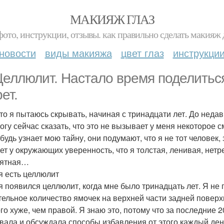
МАКИЯЖ ГЛАЗ
фото, инструкции, отзывы. как правильно сделать макияж д
новости
виды макияжа
цвет глаз
инструкци
Целлюлит. Настало время поделитьс
ет.
 что я пытаюсь скрывать, начиная с тринадцати лет. До неда
могу сейчас сказать, что это не вызывает у меня некоторое 
будь узнает мою тайну, они подумают, что я не тот человек,
ет у окружающих уверенность, что я толстая, ленивая, нет
иятная…
я есть целлюлит
я появился целлюлит, когда мне было тринадцать лет. Я не 
тельное количество ямочек на верхней части задней повер
го хуже, чем правой. Я знаю это, потому что за последние 2
вала и обсуждала способы избавления от этого каждый ден