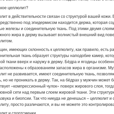
акое целлюлит?
лит в действительности связан со структурой вашей кожи.
редственно под эпидермисом находится дерма, которая сод
ые железы и соединительную ткань. Под этими двумя слоя
жного жира в дерму вызывает волнистый внешний вид пов
литом.
щин, имеющих склонность к целлюлиту, как правило, есть ра
нительная ткань образует структуры наподобие камер, ко
ой ткани вверх и наружу в дерму. Бёдра и ягодицы особенно
асположены к образованиям запасов жира в организме. Му
лит не развивается, имеют соединительную ткань, позвол
ь, но не проникать в дерму. Так, на бёдрах у мужчин может б
твует «компрессионный чулок» поверх жирового слоя, тогд
овной сети над первым слоем жировой ткани. Эти структ
азвука и биопсии. Так что никуда не денешься – целлюлит и
литу, просто различаются, и вы не можете это контролирова
лит и спортсменки