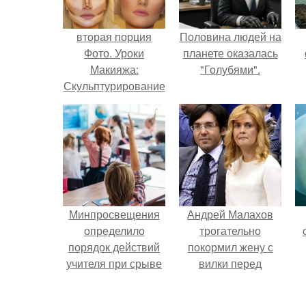
вторая порция
Половина людей на
Фото. Уроки
планете оказалась
Макияжа:
"Голубями".
Скульптурирование
лица в домашних
условиях.
Минпросвещения
Андрей Малахов
определило
трогательно
порядок действий
покормил жену с
учителя при срыве
вилки перед
урока.
камерой, вызвав
умиление у