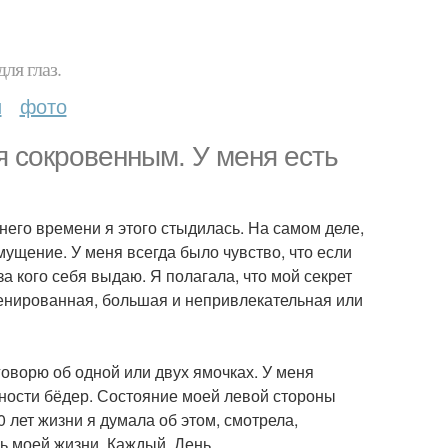
ля глаз.
и
фото
я сокровенным. У меня есть
внего времени я этого стыдилась. На самом деле,
смущение. У меня всегда было чувство, что если
 за кого себя выдаю. Я полагала, что мой секрет
ренированная, большая и непривлекательная или
говорю об одной или двух ямочках. У меня
хности бёдер. Состояние моей левой стороны
0 лет жизни я думала об этом, смотрела,
ь моей жизни. Каждый. День.