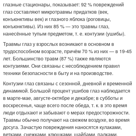
глазные стационары, показывает: 92 % повреждений
глаз составляют микротравмы придатков (век,
конъюнктивы век) и глазного яблока (роговицы,
конъюнктивы). Из них 85 % — это травмы глаз,
нанесённые тупым предметом, т. е. контузии (ушибы)
.
Травмы глаз у взрослых возникают в основном в
трудоспособном возрасте, причём 70 % из них — в 19-45
лет
. Большинство травм (87 %) также являются
контузиями. Они связаны с несоблюдением правил
техники безопасности в быту и на производстве.
Контузии глаз связаны с сезонной, дневной и временной
динамикой. Большой процент ушибов глаз наблюдается
в марте-мае, августе-октябре и декабре; в субботы и
воскресенья, чаще всего после обеда, т. к. в это время
люди отдыхают и забывают о мерах предосторожности.
Травмы обычно получают на свежем воздухе, во время
досуга. Зачастую повреждения наносятся кулаками,
ветками, снежками, клюшками, шайбами, палками,