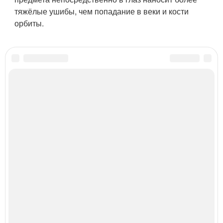
тяжёлые ушибы, чем попадание в веки и кости
орбиты.
Категории:
Помощь при травме
,
Поверхностные травмы
,
Помощь при травмах
,
Глазная травма
,
Помощь при глазной травме
,
Помощь при повреждении
Читайте также
Тексты рекламы для визажистов. Красивые слова из
мира визажиста или, как не потеряться в косметическом
отделе.