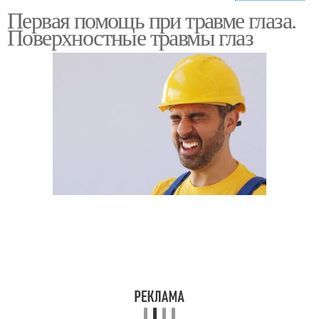
Первая помощь при травме глаза.
Помощь при
Помощь при попадании
Поверхностные травмы глаз
повреждении
Помощь при инородном
Помощи при попадании
теле