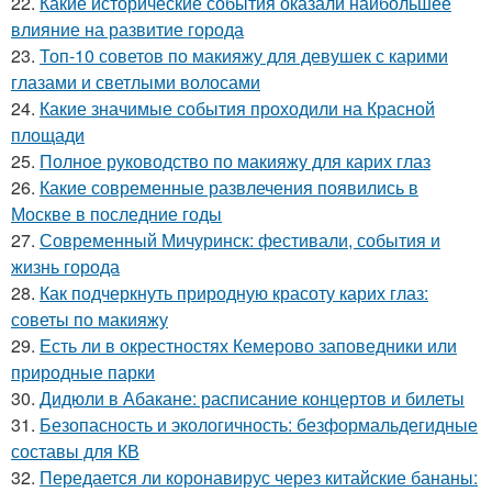
22.
Какие исторические события оказали наибольшее
влияние на развитие города
23.
Топ-10 советов по макияжу для девушек с карими
глазами и светлыми волосами
24.
Какие значимые события проходили на Красной
площади
25.
Полное руководство по макияжу для карих глаз
26.
Какие современные развлечения появились в
Москве в последние годы
27.
Современный Мичуринск: фестивали, события и
жизнь города
28.
Как подчеркнуть природную красоту карих глаз:
советы по макияжу
29.
Есть ли в окрестностях Кемерово заповедники или
природные парки
30.
Дидюли в Абакане: расписание концертов и билеты
31.
Безопасность и экологичность: безформальдегидные
составы для КВ
32.
Передается ли коронавирус через китайские бананы: