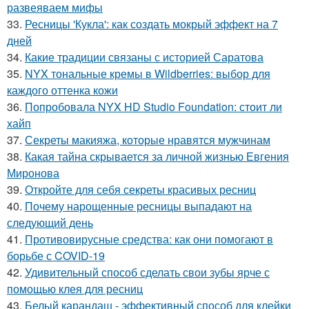
развеяваем мифы
33.
Ресницы 'Кукла': как создать мокрый эффект на 7
дней
34.
Какие традиции связаны с историей Саратова
35.
NYX тональные кремы в Wildberries: выбор для
каждого оттенка кожи
36.
Попробовала NYX HD Studio Foundation: стоит ли
хайп
37.
Секреты макияжа, которые нравятся мужчинам
38.
Какая тайна скрывается за личной жизнью Евгения
Миронова
39.
Откройте для себя секреты красивых ресниц
40.
Почему нарощенные ресницы выпадают на
следующий день
41.
Противовирусные средства: как они помогают в
борьбе с COVID-19
42.
Удивительный способ сделать свои зубы ярче с
помощью клея для ресниц
43.
Белый карандаш - эффективный способ для клейки