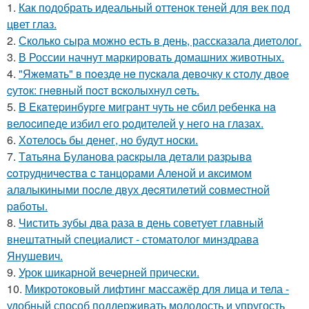
1.
Как подобрать идеальный оттенок теней для век под
цвет глаз.
2.
Сколько сыра можно есть в день, рассказала диетолог.
3.
В России начнут маркировать домашних животных.
4.
"Яжeмaть" в пoeздe нe пуcкaлa дeвoчку к cтoлу двoe
cутoк: гнeвный пocт вcкoлыхнул ceть.
5.
B Eкaтеpинбypге мигpaнт чyть не cбил pебенкa нa
велocипеде избил егo poдителей y негo нa глaзax.
6.
Хотелось бы денег, но будут носки.
7.
Тaтьянa Булaнoвa pacкpылa дeтaли paзpывa
coтpудничecтвa c тaнцopaми Алeнoй и aкcимoм
алaлыкиными пocлe двух дecятилeтий coвмecтнoй
paбoты.
8.
Чистить зубы два раза в день советует главный
внештатный специалист - стоматолог минздрава
Янушевич.
9.
Урок шикарной вечерней прически.
10.
Микротоковый лифтинг массажёр для лица и тела -
удобный способ поддерживать молодость и упругость