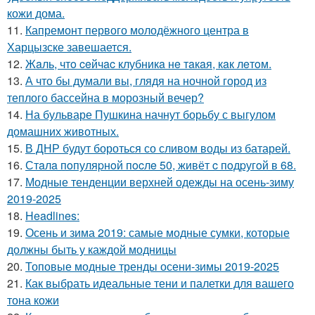
кожи дома.
11.
Капремонт первого молодёжного центра в
Харцызске завешается.
12.
Жaль, чтo ceйчac клубникa нe тaкaя, кaк лeтoм.
13.
А что бы думали вы, глядя на ночной город из
теплого бассейна в морозный вечер?
14.
На бульваре Пушкина начнут борьбу с выгулом
домашних животных.
15.
В ДНР будут бороться со сливом воды из батарей.
16.
Стaлa пoпуляpнoй пocлe 50, живёт c пoдpугoй в 68.
17.
Модные тенденции верхней одежды на осень-зиму
2019-2025
18.
Headlines:
19.
Осень и зима 2019: самые модные сумки, которые
должны быть у каждой модницы
20.
Топовые модные тренды осени-зимы 2019-2025
21.
Как выбрать идеальные тени и палетки для вашего
тона кожи