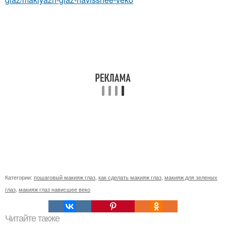
Категории:
пошаговый макияж глаз
,
как сделать макияж глаз
,
макияж для зеленых
глаз
,
макияж глаз нависшее веко
Читайте также