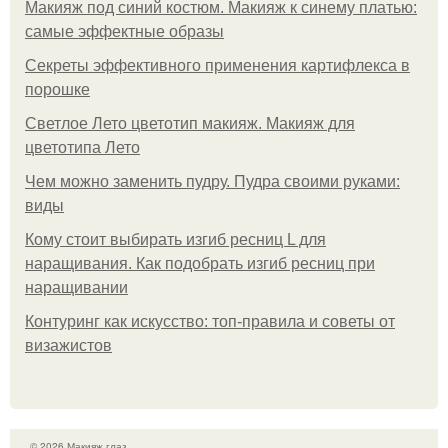
Макияж под синий костюм. Макияж к синему платью:
самые эффектные образы
Секреты эффективного применения картифлекса в
порошке
Светлое Лето цветотип макияж. Макияж для
цветотипа Лето
Чем можно заменить пудру. Пудра своими руками:
виды
Кому стоит выбирать изгиб ресниц L для
наращивания. Как подобрать изгиб ресниц при
наращивании
Контуринг как искусство: топ-правила и советы от
визажистов
© 2026 Макияж глаз