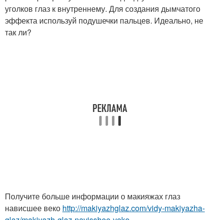
уголков глаз к внутреннему. Для создания дымчатого
эффекта используй подушечки пальцев. Идеально, не
так ли?
Получите больше информации о макияжах глаз
нависшее веко
http://makiyazhglaz.com/vidy-makiyazha-
glaz/makiyazh-glaz-navisshee-veko