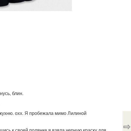
нусь, блин.
.
 кухню. охх. Я пробежала мимо Лилиной
⇨
шись к своей полянке я взяла черную краску для