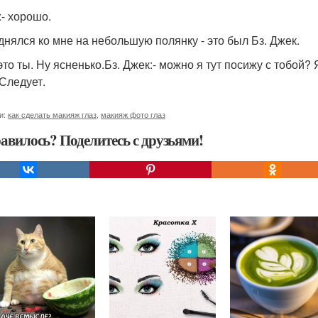
:- хорошо.
днялся ко мне на небольшую полянку - это был Бз. Джек.
 это ты. Ну ясненько.Бз. Джек:- можно я тут посижу с тобой? 
 Следует.
и:
как сделать макияж глаз
,
макияж фото глаз
авилось? Поделитесь с друзьями!