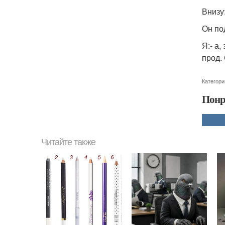
Внизу
Он по
Я:- а,
прод.
Категори
Понр
Читайте также