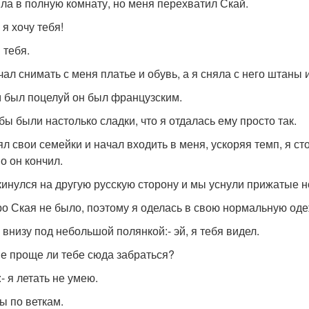
ла в полную комнату, но меня перехватил Скай.
 я хочу тебя!
я тебя.
чал снимать с меня платье и обувь, а я сняла с него штаны
 был поцелуй он был французским.
убы были настолько сладки, что я отдалась ему просто так.
ял свои семейки и начал входить в меня, ускоряя темп, я ст
о он кончил.
кинулся на другую русскую сторону и мы уснули прижатые но
ро Ская не было, поэтому я оделась в свою нормальную од
о внизу под небольшой полянкой:- эй, я тебя видел.
 не проще ли тебе сюда забраться?
- я летать не умею.
ты по веткам.