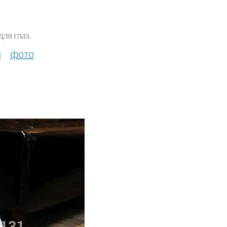
ля глаз.
и
фото