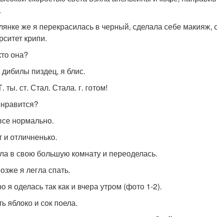
.
лянке же я перекрасилась в черный, сделала себе макияж, 
рситет крипи.
кто она?
 дибилы пиздец, я блис.
Т. ты. ст. Стал. Стала. г. готом!
е нравится?
 все нормально.
т и отличненько.
ла в свою большую комнату и переоделась.
озже я легла спать.
о я оделась так как и вчера утром (фото 1-2).
ь яблоко и сок поела.