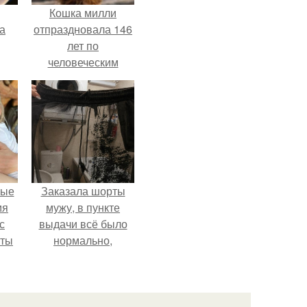
Кошка милли
за
отпраздновала 146
лет по
человеческим
Меркам и
претендует на
звание самой
старой в мире.
вые
Заказала шорты
мя
мужу, в пункте
с
выдачи всё было
аты
нормально,
примерил все
оту
хорошо, ничего не
на
предвещало беды.