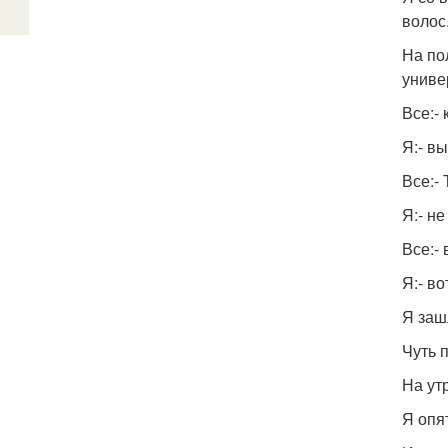
волос
На по
униве
Все:- 
Я:- вы
Все:- 
Я:- н
Все:-
Я:- во
Я заш
Чуть п
На утр
Я опят