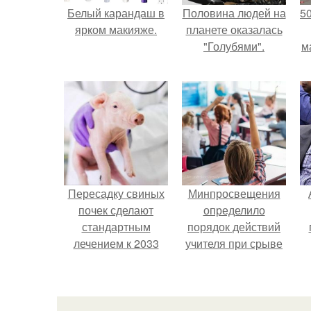
Белый карандаш в
Половина людей на
5
ярком макияже.
планете оказалась
"Голубями".
м
Пересадку свиных
Минпросвещения
почек сделают
определило
стандартным
порядок действий
лечением к 2033
учителя при срыве
году в Японии.
урока.