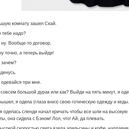
ьшую комнату зашел Скай.
о тебе надо?
- ну. Вообще-то договор.
 ну точно, а теперь выйди!
- зачем?
оденусь.
- одевайся при мне.
ы совсем большой дурак или как? Выйди на пять минут, я оде
вышел, я одела (глаза вниз) свою готическую одежду и кеды
 я оделась сленди начал кричать чтобы все шли на высокую
ы, она сидела с Бэном! Лол, что! Ай, да плевать.
высокой скоростью света взяла апельсины и кофе, направив