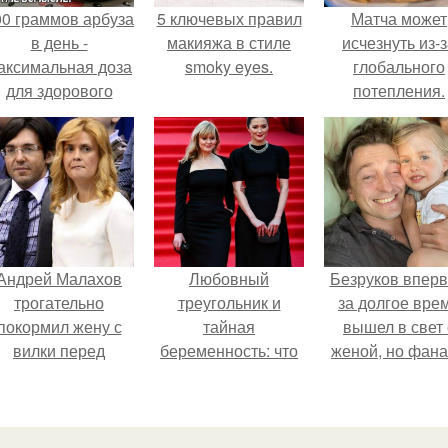
00 граммов арбуза
5 ключевых правил
Матча может
в день -
макияжа в стиле
исчезнуть из-
аксимальная доза
smoky eyes.
глобального
для здорового
потепления.
взрослого,
предупредили
врачи.
Андрей Малахов
Любовный
Безруков впер
трогательно
треугольник и
за долгое вре
покормил жену с
тайная
вышел в свет 
вилки перед
беременность: что
женой, но фан
камерой, вызвав
скрывает
не оценили
умиление у
наследница Никиты
скромную крас
поклонников.
Михалкова?
Анны: "какая о
скучная.