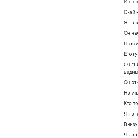
И пош
Скай:-
Я:- а 
Он на
Потом
Его г
Он сн
видим
Он от
На ут
Кто-т
Я:- а
Внизу:
Я:- а 