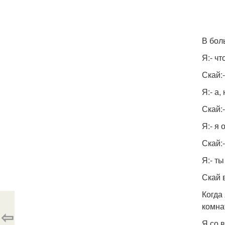
В бол
Я:- чт
Скай:
Я:- а,
Скай:
Я:- я 
Скай:
Я:- т
Скай 
Когда
комнат
⇦
Я со 