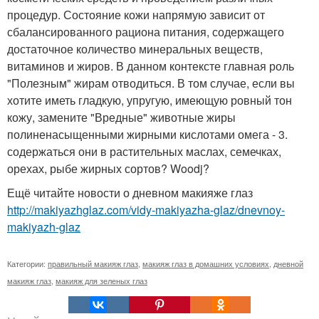
процедур. Состояние кожи напрямую зависит от
сбалансированного рациона питания, содержащего
достаточное количество минеральных веществ,
витаминов и жиров. В данном контексте главная роль
"Полезным" жирам отводиться. В том случае, если вы
хотите иметь гладкую, упругую, имеющую ровный тон
кожу, замените "Вредные" животные жиры
полиненасыщенными жирными кислотами омега - 3.
содержаться они в растительных маслах, семечках,
орехах, рыбе жирных сортов? Woodj?
Ещё читайте новости о дневном макияже глаз
http://makiyazhglaz.com/vidy-makiyazha-glaz/dnevnoy-
makiyazh-glaz
Категории:
правильный макияж глаз
,
макияж глаз в домашних условиях
,
дневной
макияж глаз
,
макияж для зеленых глаз