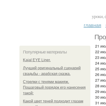
уроки, 
главная
Про
21 июл
22 ию
Популярные материалы
23 июл
Kajal EYE Liner.
24 ию
Лучший оригинальный сценарий
25 июл
свадьбы - арабская сказка.
26 ию
27 ию
Стрелки с тенями макияж.
28 ию
Пошаговый порядок его нанесения
29 ию
такой:
30 ию
Какой цвет теней подходит глазам
31 июл