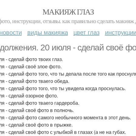
МАКИЯЖ ГЛАЗ
фото, инструкции, отзывы. как правильно сделать макияж д
новости
виды макияжа
цвет глаз
инструкци
должения. 20 июля - сделай своё фо
я - сделай фото твоих глаз.
ля - сделай своё злое фото.
я - сделай фото того, что ты делала после того как проснул
ля - сделай фото тваего обеда.
я - сделай фото того, что ты увидела когда проснулась.
ля - сделай озорное фото.
ля - сделай фото тваего гардероба.
ля - сделай своё фото в полночь.
ля - сделай фото самого необычного момента в этот день.
ля - сделай своё фото в прыжке.
я - сделай своё фото с улыбкой в глазах (а не на губах.