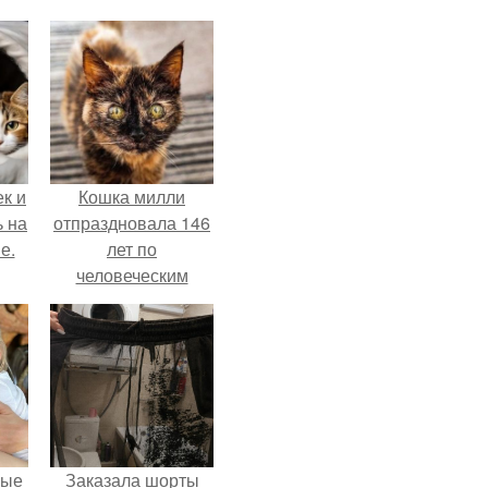
к и
Кошка милли
ь на
отпраздновала 146
е.
лет по
человеческим
Меркам и
претендует на
звание самой
старой в мире.
вые
Заказала шорты