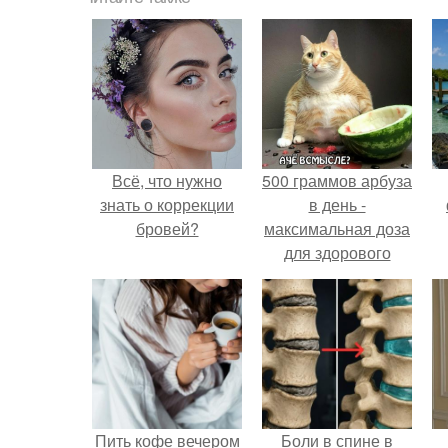
Всё, что нужно
500 граммов арбуза
знать о коррекции
в день -
бровей?
максимальная доза
для здорового
взрослого,
предупредили
врачи.
Пить кофе вечером
Боли в спине в