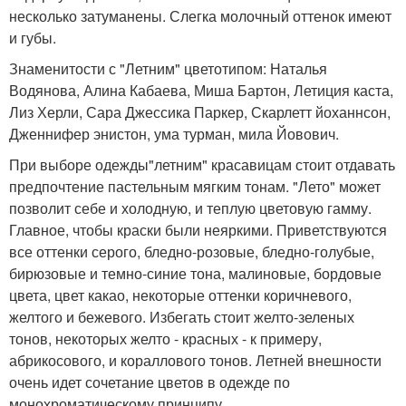
несколько затуманены. Слегка молочный оттенок имеют
и губы.
Знаменитости с "Летним" цветотипом: Наталья
Водянова, Алина Кабаева, Миша Бартон, Летиция каста,
Лиз Херли, Сара Джессика Паркер, Скарлетт йоханнсон,
Дженнифер энистон, ума турман, мила Йовович.
При выборе одежды"летним" красавицам стоит отдавать
предпочтение пастельным мягким тонам. "Лето" может
позволит себе и холодную, и теплую цветовую гамму.
Главное, чтобы краски были неяркими. Приветствуются
все оттенки серого, бледно-розовые, бледно-голубые,
бирюзовые и темно-синие тона, малиновые, бордовые
цвета, цвет какао, некоторые оттенки коричневого,
желтого и бежевого. Избегать стоит желто-зеленых
тонов, некоторых желто - красных - к примеру,
абрикосового, и кораллового тонов. Летней внешности
очень идет сочетание цветов в одежде по
монохроматическому принципу.