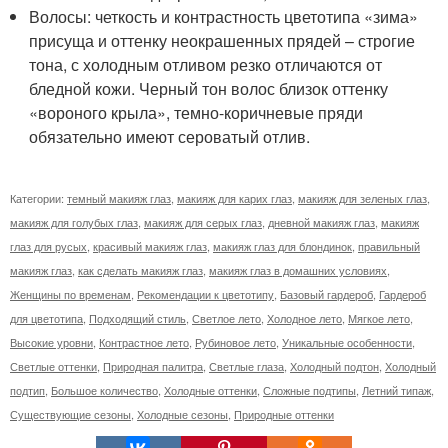
Волосы: четкость и контрастность цветотипа «зима»
присуща и оттенку неокрашенных прядей – строгие
тона, с холодным отливом резко отличаются от
бледной кожи. Черный тон волос близок оттенку
«вороного крыла», темно-коричневые пряди
обязательно имеют сероватый отлив.
Категории:
темный макияж глаз
,
макияж для карих глаз
,
макияж для зеленых глаз
,
макияж для голубых глаз
,
макияж для серых глаз
,
дневной макияж глаз
,
макияж
глаз для русых
,
красивый макияж глаз
,
макияж глаз для блондинок
,
правильный
макияж глаз
,
как сделать макияж глаз
,
макияж глаз в домашних условиях
,
Женщины по временам
,
Рекомендации к цветотипу
,
Базовый гардероб
,
Гардероб
для цветотипа
,
Подходящий стиль
,
Светлое лето
,
Холодное лето
,
Мягкое лето
,
Высокие уровни
,
Контрастное лето
,
Рубиновое лето
,
Уникальные особенности
,
Светлые оттенки
,
Природная палитра
,
Светлые глаза
,
Холодный подтон
,
Холодный
подтип
,
Большое количество
,
Холодные оттенки
,
Сложные подтипы
,
Летний типаж
,
Существующие сезоны
,
Холодные сезоны
,
Природные оттенки