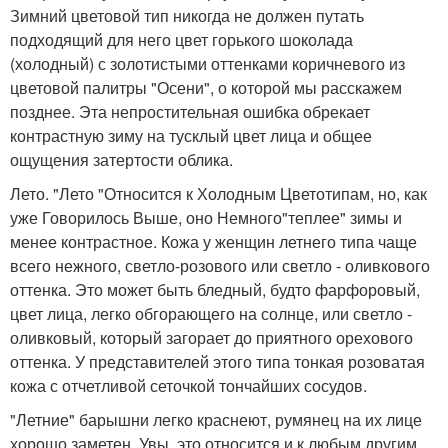
Зимний цветовой тип никогда не должен путать
подходящий для него цвет горького шоколада
(холодный) с золотистыми оттенками коричневого из
цветовой палитры "Осени", о которой мы расскажем
позднее. Эта непростительная ошибка обрекает
контрастную зиму на тусклый цвет лица и общее
ощущения затертости облика.
Лето. "Лето "Относится к Холодным Цветотипам, но, как
уже Говорилось Выше, оно Немного"теплее" зимы и
менее контрастное. Кожа у женщин летнего типа чаще
всего нежного, светло-розового или светло - оливкового
оттенка. Это может быть бледный, будто фарфоровый,
цвет лица, легко обгорающего на солнце, или светло -
оливковый, который загорает до приятного орехового
оттенка. У представителей этого типа тонкая розоватая
кожа с отчетливой сеточкой тончайших сосудов.
"Летние" барышни легко краснеют, румянец на их лице
хорошо заметен. Увы, это относится и к любым другим