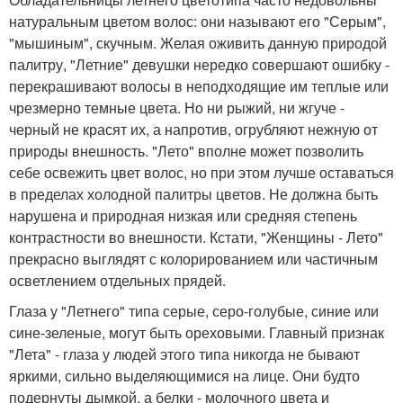
натуральным цветом волос: они называют его "Серым",
"мышиным", скучным. Желая оживить данную природой
палитру, "Летние" девушки нередко совершают ошибку -
перекрашивают волосы в неподходящие им теплые или
чрезмерно темные цвета. Но ни рыжий, ни жгуче -
черный не красят их, а напротив, огрубляют нежную от
природы внешность. "Лето" вполне может позволить
себе освежить цвет волос, но при этом лучше оставаться
в пределах холодной палитры цветов. Не должна быть
нарушена и природная низкая или средняя степень
контрастности во внешности. Кстати, "Женщины - Лето"
прекрасно выглядят с колорированием или частичным
осветлением отдельных прядей.
Глаза у "Летнего" типа серые, серо-голубые, синие или
сине-зеленые, могут быть ореховыми. Главный признак
"Лета" - глаза у людей этого типа никогда не бывают
яркими, сильно выделяющимися на лице. Они будто
подернуты дымкой, а белки - молочного цвета и