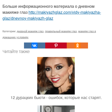
Больше информационного материала о дневном
макияже глаз
http://makiyazhglaz.com/vidy-makiyazha-
glaz/dnevnoy-makiyazh-glaz
Категории:
дневной макияж глаз
,
правильный макияж глаз
,
макияж глаз в
домашних условиях
Читайте также
12 дурацких бьюти - ошибок, которые нас старят.