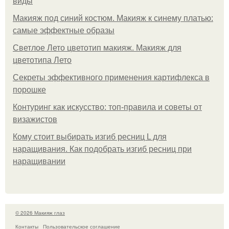
виды
Макияж под синий костюм. Макияж к синему платью:
самые эффектные образы
Светлое Лето цветотип макияж. Макияж для
цветотипа Лето
Секреты эффективного применения картифлекса в
порошке
Контуринг как искусство: топ-правила и советы от
визажистов
Кому стоит выбирать изгиб ресниц L для
наращивания. Как подобрать изгиб ресниц при
наращивании
© 2026 Макияж глаз
Контакты
Пользовательское соглашение