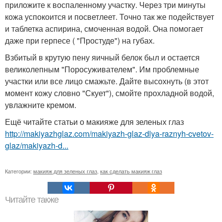
приложите к воспаленному участку. Через три минуты
кожа успокоится и посветлеет. Точно так же подействует
и таблетка аспирина, смоченная водой. Она помогает
даже при герпесе ( "Простуде") на губах.
Взбитый в крутую пену яичный белок был и остается
великолепным "Поросуживателем". Им проблемные
участки или все лицо смажьте. Дайте высохнуть (в этот
момент кожу словно "Скует"), смойте прохладной водой,
увлажните кремом.
Ещё читайте статьи о макияже для зеленых глаз
http://makiyazhglaz.com/makiyazh-glaz-dlya-raznyh-cvetov-
glaz/makiyazh-d...
Категории:
макияж для зеленых глаз
,
как сделать макияж глаз
Читайте также