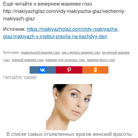
Ещё читайте о вечернем макияже глаз
http://makiyazhglaz.com/vidy-makiyazha-glaz/vecherniy-
makiyazh-glaz
Источник:
https://makiyazhglaz.com/vidy-makiyazha-
glaz/makiyazh-v-institut-pravila-na-kazhdyy-den
Категории:
правильный макияж глаз
,
как сделать макияж глаз
,
вечерний макияж
глаз
,
темный макияж глаз
,
макияж для зеленых глаз
,
макияж фото глаз
Читайте также
В списке самых отъявленных врагов женской красоты