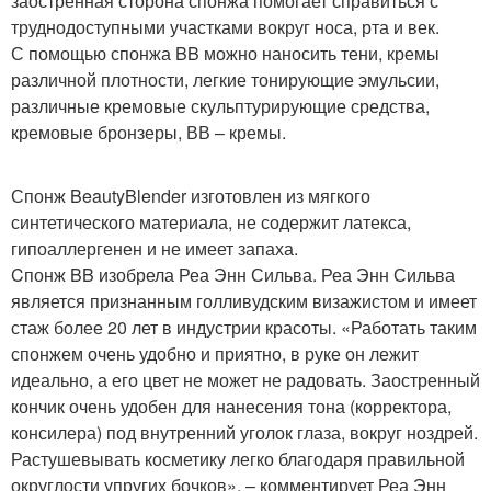
заостренная сторона спонжа помогает справиться с
труднодоступными участками вокруг носа, рта и век.
С помощью спонжа BB можно наносить тени, кремы
различной плотности, легкие тонирующие эмульсии,
различные кремовые скульптурирующие средства,
кремовые бронзеры, ВВ – кремы.
Спонж BeautyBlender изготовлен из мягкого
синтетического материала, не содержит латекса,
гипоаллергенен и не имеет запаха.
Cпонж BB изобрела Реа Энн Сильва. Реа Энн Сильва
является признанным голливудским визажистом и имеет
стаж более 20 лет в индустрии красоты. «Работать таким
спонжем очень удобно и приятно, в руке он лежит
идеально, а его цвет не может не радовать. Заостренный
кончик очень удобен для нанесения тона (корректора,
консилера) под внутренний уголок глаза, вокруг ноздрей.
Растушевывать косметику легко благодаря правильной
округлости упругих бочков», – комментирует Реа Энн