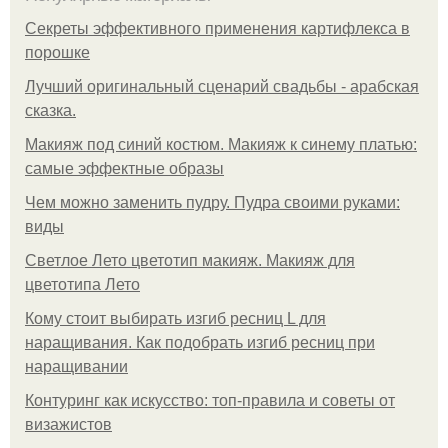
Секреты эффективного применения картифлекса в
порошке
Лучший оригинальный сценарий свадьбы - арабская
сказка.
Макияж под синий костюм. Макияж к синему платью:
самые эффектные образы
Чем можно заменить пудру. Пудра своими руками:
виды
Светлое Лето цветотип макияж. Макияж для
цветотипа Лето
Кому стоит выбирать изгиб ресниц L для
наращивания. Как подобрать изгиб ресниц при
наращивании
Контуринг как искусство: топ-правила и советы от
визажистов