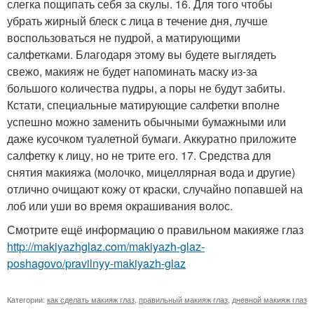
слегка пощипать себя за скулы. 16. Для того чтобы
убрать жирный блеск с лица в течение дня, лучше
воспользоваться не пудрой, а матирующими
салфетками. Благодаря этому вы будете выглядеть
свежо, макияж не будет напоминать маску из-за
большого количества пудры, а поры не будут забиты.
Кстати, специальные матирующие салфетки вполне
успешно можно заменить обычными бумажными или
даже кусочком туалетной бумаги. Аккуратно приложите
салфетку к лицу, но не трите его. 17. Средства для
снятия макияжа (молочко, мицеллярная вода и другие)
отлично очищают кожу от краски, случайно попавшей на
лоб или уши во время окрашивания волос.
Смотрите ещё информацию о правильном макияже глаз
http://makiyazhglaz.com/makiyazh-glaz-
poshagovo/pravilnyy-makiyazh-glaz
Категории:
как сделать макияж глаз
,
правильный макияж глаз
,
дневной макияж глаз