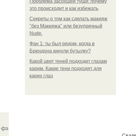
Проблема засохшей туши: почему
это происходит и как избежать
Секреты о том как сделать макияж
"без Макияжа" или безупречный
Nude.
Фан 1: ты был рядом, когда в
Брендона кинули бутылку?
Какой цвет теней подходит глазам
карим. Какие тени подходят для
карих глаз
⇦
Сваде