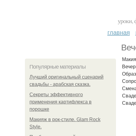
уроки, 
главная
Веч
Макия
Вечер
Популярные материалы
Образ
Лучший оригинальный сценарий
Сопро
свадьбы - арабская сказка.
Смена
Секреты эффективного
Сваде
применения картифлекса в
Сваде
порошке
Макияж в рок-стиле. Glam Rock
Style.