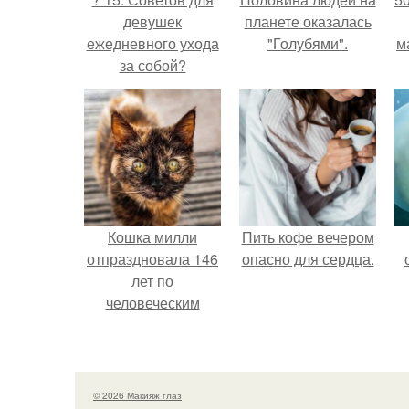
девушек
планете оказалась
ежедневного ухода
"Голубями".
м
за собой?
Кошка милли
Пить кофе вечером
отпраздновала 146
опасно для сердца.
лет по
человеческим
Меркам и
претендует на
звание самой
старой в мире.
© 2026 Макияж глаз