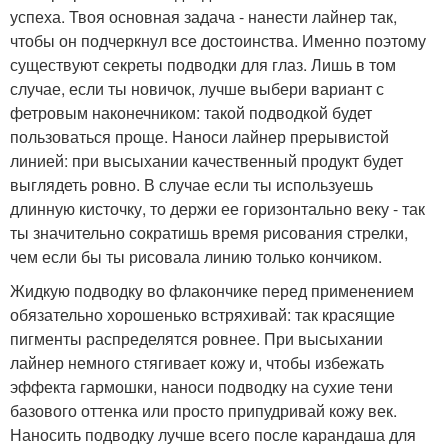
успеха. Твоя основная задача - нанести лайнер так,
чтобы он подчеркнул все достоинства. Именно поэтому
существуют секреты подводки для глаз. Лишь в том
случае, если ты новичок, лучше выбери вариант с
фетровым наконечником: такой подводкой будет
пользоваться проще. Наноси лайнер прерывистой
линией: при высыхании качественный продукт будет
выглядеть ровно. В случае если ты используешь
длинную кисточку, то держи ее горизонтально веку - так
ты значительно сократишь время рисования стрелки,
чем если бы ты рисовала линию только кончиком.
Жидкую подводку во флакончике перед применением
обязательно хорошенько встряхивай: так красящие
пигменты распределятся ровнее. При высыхании
лайнер немного стягивает кожу и, чтобы избежать
эффекта гармошки, наноси подводку на сухие тени
базового оттенка или просто припудривай кожу век.
Наносить подводку лучше всего после карандаша для