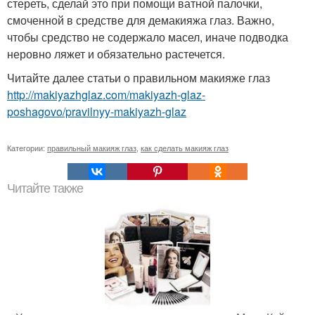
стереть, сделай это при помощи ватной палочки,
смоченной в средстве для демакияжа глаз. Важно,
чтобы средство не содержало масел, иначе подводка
неровно ляжет и обязательно растечется.
Читайте далее статьи о правильном макияже глаз
http://makiyazhglaz.com/makiyazh-glaz-
poshagovo/pravilnyy-makiyazh-glaz
Категории:
правильный макияж глаз
,
как сделать макияж глаз
Читайте также