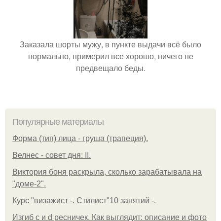
Заказала шорты мужу, в пункте выдачи всё было
нормально, примерил все хорошо, ничего не
предвещало беды.
Популярные материалы
Форма (тип) лица - груша (трапеция).
Велнес - совет дня: II.
Виктория боня раскрыла, сколько зарабатывала на
"доме-2".
Курс "визажист -. Стилист"10 занятий -.
Изгиб c и d ресничек. Как выглядит: описание и фото