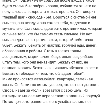
ключ. Он подсел к нему сразу же после входа в кафе,
будто столик был забронирован, избавится от него не
получалось, а вскоре эта мысль пропала. Он говорит -
"первый шаг к свободе - бег. Бороться с системой нет
смысла, она всюду и она сожрет тебя, медленно и
мучительно. Есть смысл драться с противником, который
сильнее тебя, что бы самому стать сильнее. Но нет
смысла драться с противником, который тебя точно
убьет. Бежать, бежать от квартир, горячей еды, денег,
образования и работы. Стать в глазах толпы
асоциальным, маргиналом, бездомным раздолбаем.
Стать тем, кого они ненавидят. Бежать от них, не
останавливаясь. Бежать, лишившись абсолютно всего.
Бежать от обладания тем, что обладает тобой".
Мимо проносятся автомобили, квартиры, семейная
жизнь. Он бежит по пятам, уверен, что вот-вот догонит.
Сворачивает за угол и врезается с свою цель. Их
взгляды за мгновение перерастают в влажный поцелуй.
Потом цель отстраняется, и его улыбка заставляет