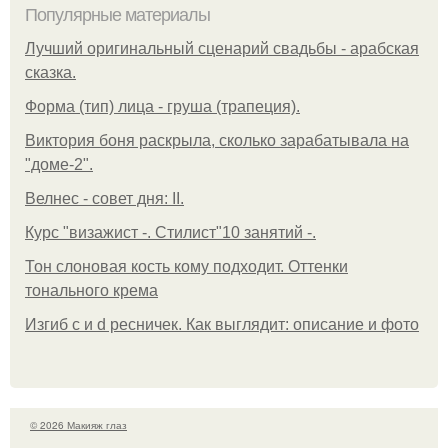
Популярные материалы
Лучший оригинальный сценарий свадьбы - арабская
сказка.
Форма (тип) лица - груша (трапеция).
Виктория боня раскрыла, сколько зарабатывала на
"доме-2".
Велнес - совет дня: II.
Курс "визажист -. Стилист"10 занятий -.
Тон слоновая кость кому подходит. Оттенки
тонального крема
Изгиб c и d ресничек. Как выглядит: описание и фото
© 2026 Макияж глаз