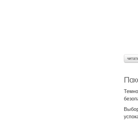
читат
Похо
Темно
безоп
Выбор
успок