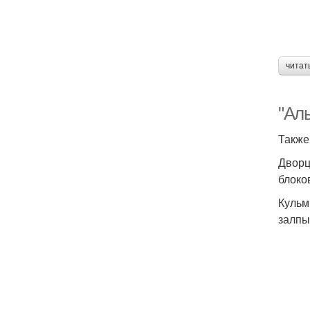
читат
"Алы
Также
Дворц
блоко
Кульм
залпы