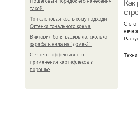
Пошаговый порядок его нанесения
Как 
такой:
стр
Тон слоновая кость кому подходит.
С его
Оттенки тонального крема
Ст
вечер
Виктория боня раскрыла, сколько
Расту
зарабатывала на "доме-2".
Техни
Секреты эффективного
применения картифлекса в
порошке