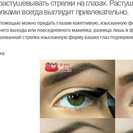
растушеванной стрелки
растушевывать стрелки на глазах. Растуш
елками всегда выглядит привлекательно.
 помощью можно придать глазам кокетливую, изысканную фо
релки с растушевкой
него выхода или повседневного макияжа, разница лишь в ф
шеванная стрелка изысканную форму ваших глаз подчеркне
ка: