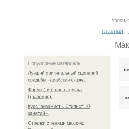
уроки, 
главная
Мак
Популярные материалы
ве
Лучший оригинальный сценарий
свадьбы - арабская сказка.
Форма (тип) лица - груша
(трапеция).
ма
Курс "визажист -. Стилист"10
занятий -.
Стрелки с тенями макияж.