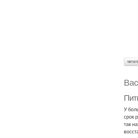
читат
Вас
Пит
У бол
срок 
так н
восст