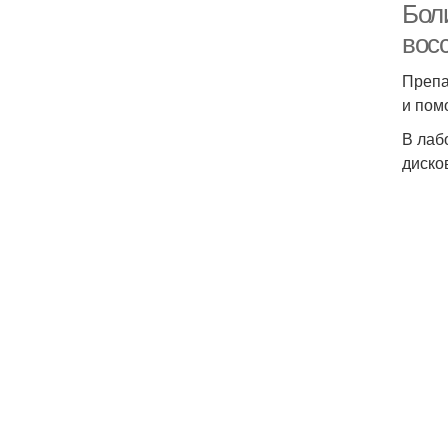
Боли
вос
Препа
и пом
В лаб
диско