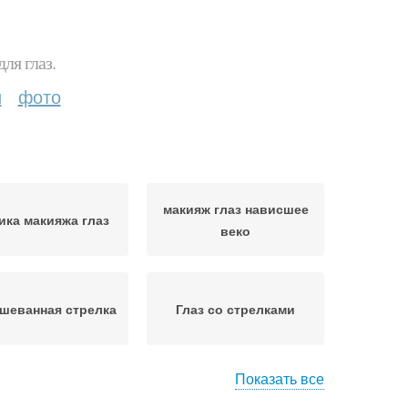
ля глаз.
и
фото
макияж глаз нависшее
ика макияжа глаз
веко
шеванная стрелка
Глаз со стрелками
Показать все
адебный макияж
Макияж со стрелками