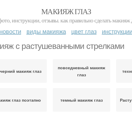
МАКИЯЖ ГЛАЗ
фото, инструкции, отзывы. как правильно сделать макияж д
новости
виды макияжа
цвет глаз
инструкци
ияж с растушеванными стрелками
повседневный макияж
черний макияж глаз
техн
глаз
кияж глаз поэтапно
темный макияж глаз
Расту
Карандаш для
Вечерний макияж
Св