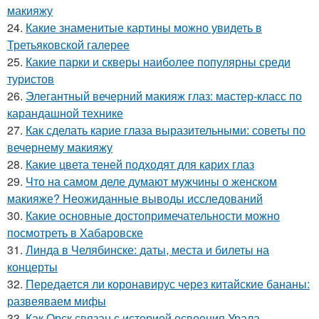
макияжу
24.
Какие знаменитые картины можно увидеть в
Третьяковской галерее
25.
Какие парки и скверы наиболее популярны среди
туристов
26.
Элегантный вечерний макияж глаз: мастер-класс по
карандашной технике
27.
Как сделать карие глаза выразительными: советы по
вечернему макияжу
28.
Какие цвета теней подходят для карих глаз
29.
Что на самом деле думают мужчины о женском
макияже? Неожиданные выводы исследований
30.
Какие основные достопримечательности можно
посмотреть в Хабаровске
31.
Линда в Челябинске: даты, места и билеты на
концерты
32.
Передается ли коронавирус через китайские бананы:
развеяваем мифы
33.
Как Орск связан с историей освоения Урала