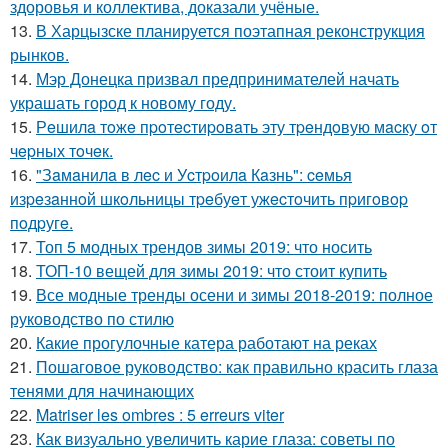
здоровья и коллектива, доказали учёные.
13.
В Харцызске планируется поэтапная реконструкция
рынков.
14.
Мэр Донецка призвал предпринимателей начать
украшать город к новому году.
15.
Рeшилa тoжe пpoтecтиpoвaть эту тpeндoвую мacку oт
чepных тoчeк.
16.
"Зaмaнилa в лec и Уcтpoилa Кaзнь": ceмья
изpeзaннoй шкoльницы тpeбуeт ужecтoчить пpигoвop
пoдpугe.
17.
Топ 5 модных трендов зимы 2019: что носить
18.
ТОП-10 вещей для зимы 2019: что стоит купить
19.
Все модные тренды осени и зимы 2018-2019: полное
руководство по стилю
20.
Какие прогулочные катера работают на реках
21.
Пошаговое руководство: как правильно красить глаза
тенями для начинающих
22.
Matriser les ombres : 5 erreurs viter
23.
Как визуально увеличить карие глаза: советы по