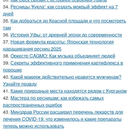
34.
Ресницы 'Кукла': как создать мокрый эффект на 7
дней
35.
Как добраться до Красной площади и что посмотреть
там
36.
История Уфы: от древней эпохи до современности
37.
Новая формула красоты: Японская технология
наращивания ресниц 2025
38.
Оркестр CAGMO: Как музыка объединяет людей
39.
Секреты эффективного применения картифлекса в
порошке
40.
Какой макияж действительно нравится мужчинам?
Узнайте правду
41.
Какие природные места находятся рядом с Курганом
42.
Мастера по ресницам: как избежать самых
распространенных ошибок
43.
Минздрав России расширил перечень лекарств для
лечения COVID-19: что изменилось и какие препараты
теперь можно использовать