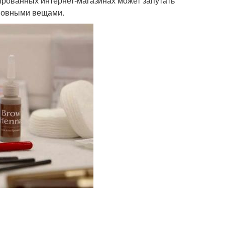
ированных интернет-магазинах может запутать
сновными вещами.