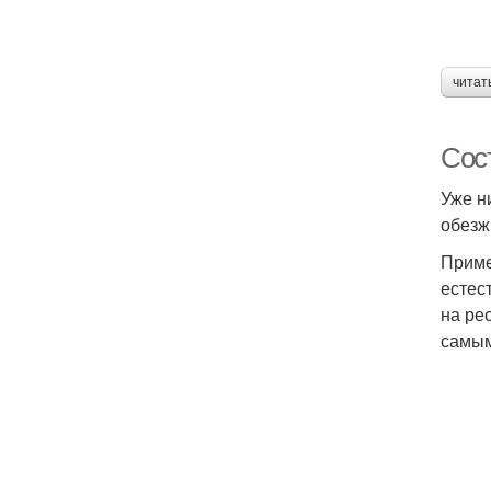
читат
Сос
Уже н
обезж
Приме
естес
на ре
самым