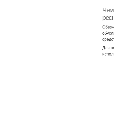
Чем
рес
Обезж
обусл
средс
Для п
испол