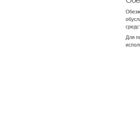
Обе
Обезж
обусл
средс
Для п
испол