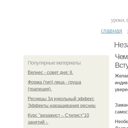
уроки, 
главная
Нез
Чем
Популярные материалы
Вст
Велнес - совет дня: II.
Желае
индив
Форма (тип) лица - груша
увере
(трапеция).
Ресницы 3д кукольный эффект.
Заман
Эффекты наращивания ресниц
самос
Курс "визажист -. Стилист"10
Необх
занятий -.