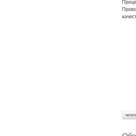
Проце
Прово
качес
читат