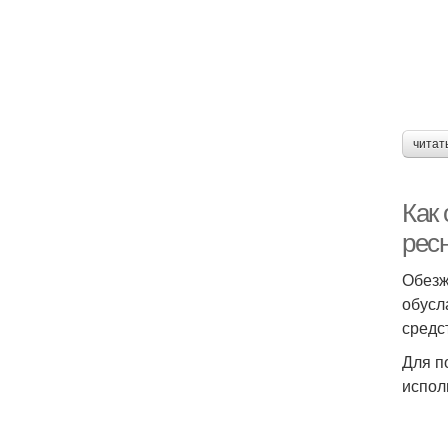
читат
Как
рес
Обезж
обусл
средс
Для п
испол