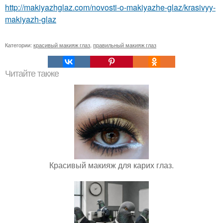
http://makiyazhglaz.com/novosti-o-makiyazhe-glaz/krasivyy-
makiyazh-glaz
Категории:
красивый макияж глаз
,
правильный макияж глаз
Читайте также
Красивый макияж для карих глаз.