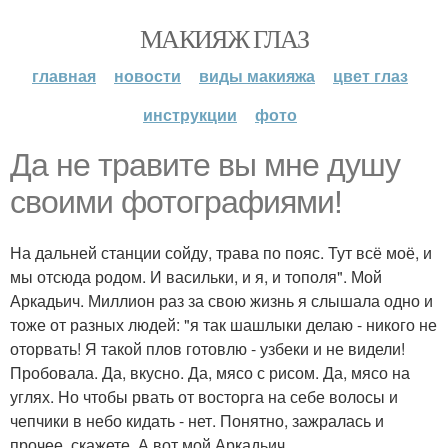
МАКИЯЖ ГЛАЗ
главная
новости
виды макияжа
цвет глаз
инструкции
фото
Да не травите вы мне душу
своими фотографиями!
На дальней станции сойду, трава по пояс. Тут всё моё, и
мы отсюда родом. И васильки, и я, и тополя". Мой
Аркадьич. Миллион раз за свою жизнь я слышала одно и
тоже от разных людей: "я так шашлыки делаю - никого не
оторвать! Я такой плов готовлю - узбеки и не видели!
Пробовала. Да, вкусно. Да, мясо с рисом. Да, мясо на
углях. Но чтобы рвать от восторга на себе волосы и
чепчики в небо кидать - нет. Понятно, зажралась и
прочее, скажете. А вот мой Аркадьич.