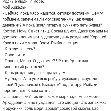
Родные люди. И море.
Мой Аркадьич:
- Сейчас, пока мясо жарится, сеточку поставим. Сёмгу
поймаем, запечём или уху сварганим? Как лучше,
девчонки? А пока (взял гитару в руки) что петь будем?
Костёр. Ночь. Свист птиц. Сосны шумят. Даже комары не
достают - понимают: у девочки день рождения! Хорошо!
Крик в ночи с моря. Эхом. Рыбинспекция.
- Кто зде - е - есь?
- Свои - и - и.
- Привет, Миша. Отдыхаете? Чё костёр - то как
пионерский разожгли?
- День рождения дочки празднуем.
- Ну, лады. А то уже всю рыбу у мужиков распугали
своей "Цыганочкой с Выходом" под гитару. Рыбаки
переживают. К вам хотят.
… а шашлыки? Так ни в каком маринаде мясо моего
Аркадьевича и не нуждается. Его специи - это запах мха
и брусники, соль моря, аромат сосновой смолы. Его