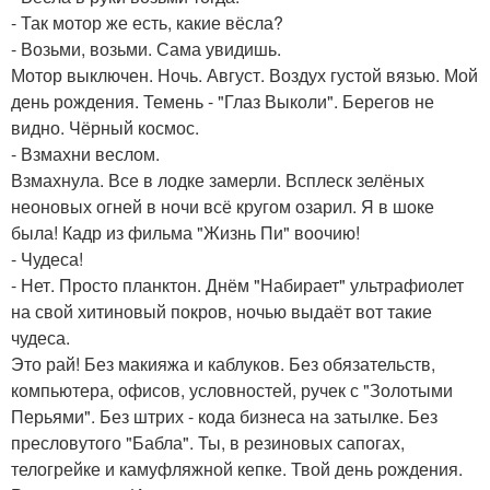
- Так мотор же есть, какие вёсла?
- Возьми, возьми. Сама увидишь.
Мотор выключен. Ночь. Август. Воздух густой вязью. Мой
день рождения. Темень - "Глаз Выколи". Берегов не
видно. Чёрный космос.
- Взмахни веслом.
Взмахнула. Все в лодке замерли. Всплеск зелёных
неоновых огней в ночи всё кругом озарил. Я в шоке
была! Кадр из фильма "Жизнь Пи" воочию!
- Чудеса!
- Нет. Просто планктон. Днём "Набирает" ультрафиолет
на свой хитиновый покров, ночью выдаёт вот такие
чудеса.
Это рай! Без макияжа и каблуков. Без обязательств,
компьютера, офисов, условностей, ручек с "Золотыми
Перьями". Без штрих - кода бизнеса на затылке. Без
пресловутого "Бабла". Ты, в резиновых сапогах,
телогрейке и камуфляжной кепке. Твой день рождения.