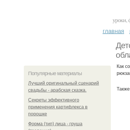
уроки, 
главная
Дет
обл
Как с
рюкза
Популярные материалы
Лучший оригинальный сценарий
Также
свадьбы - арабская сказка.
Секреты эффективного
применения картифлекса в
порошке
Форма (тип) лица - груша