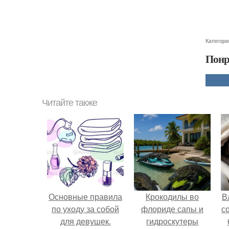
Категори
Понр
Читайте также
Основные правила
Крокодилы во
В
по уходу за собой
флориде сапы и
с
для девушек.
гидроскутеры