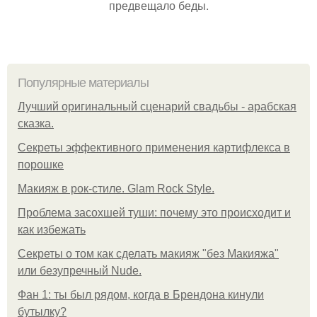
предвещало беды.
Популярные материалы
Лучший оригинальный сценарий свадьбы - арабская
сказка.
Секреты эффективного применения картифлекса в
порошке
Макияж в рок-стиле. Glam Rock Style.
Проблема засохшей туши: почему это происходит и
как избежать
Секреты о том как сделать макияж "без Макияжа"
или безупречный Nude.
Фан 1: ты был рядом, когда в Брендона кинули
бутылку?