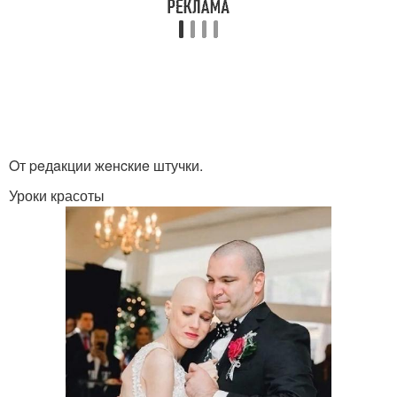
Oт peдaкции жeнcкиe штучки.
Уроки красоты