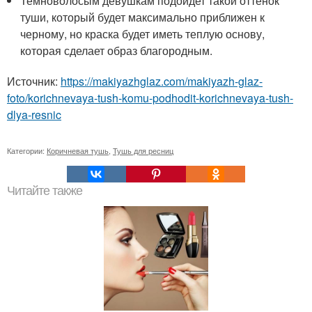
Темноволосым девушкам подойдет такой оттенок
туши, который будет максимально приближен к
черному, но краска будет иметь теплую основу,
которая сделает образ благородным.
Источник:
https://makiyazhglaz.com/makiyazh-glaz-
foto/korichnevaya-tush-komu-podhodit-korichnevaya-tush-
dlya-resnic
Категории:
Коричневая тушь
,
Тушь для ресниц
Читайте также