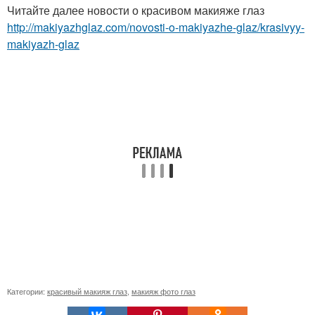
Читайте далее новости о красивом макияже глаз
http://makiyazhglaz.com/novosti-o-makiyazhe-glaz/krasivyy-
makiyazh-glaz
Категории:
красивый макияж глаз
,
макияж фото глаз