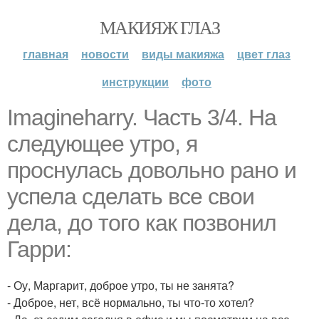
МАКИЯЖ ГЛАЗ
главная
новости
виды макияжа
цвет глаз
инструкции
фото
Imagineharry. Часть 3/4. На
следующее утро, я
проснулась довольно рано и
успела сделать все свои
дела, до того как позвонил
Гарри:
- Оу, Маргарит, доброе утро, ты не занята?
- Доброе, нет, всё нормально, ты что-то хотел?