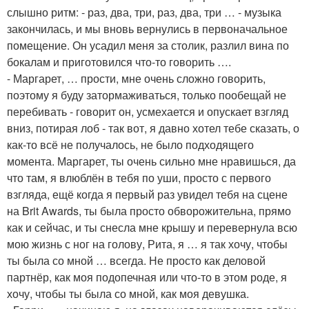
слышно ритм: - раз, два, три, раз, два, три … - музыка
закончилась, и мы вновь вернулись в первоначальное
помещение. Он усадил меня за столик, разлил вина по
бокалам и приготовился что-то говорить ….
- Маргарет, … прости, мне очень сложно говорить,
поэтому я буду затормаживаться, только пообещай не
перебивать - говорит он, усмехается и опускает взгляд
вниз, потирая лоб - так вот, я давно хотел тебе сказать, о
как-то всё не получалось, не было подходящего
момента. Маргарет, ты очень сильно мне нравишься, да
что там, я влюблён в тебя по уши, просто с первого
взгляда, ещё когда я первый раз увидел тебя на сцене
на Brit Awards, ты была просто обворожительна, прямо
как и сейчас, и ты снесла мне крышу и перевернула всю
мою жизнь с ног на голову, Рита, я … я так хочу, чтобы
ты была со мной … всегда. Не просто как деловой
партнёр, как моя подопечная или что-то в этом роде, я
хочу, чтобы ты была со мной, как моя девушка.