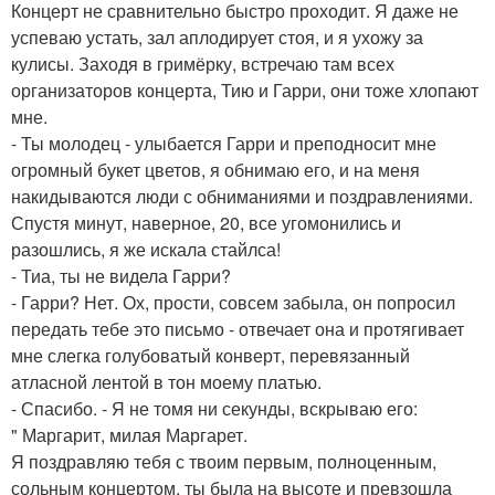
Концерт не сравнительно быстро проходит. Я даже не
успеваю устать, зал аплодирует стоя, и я ухожу за
кулисы. Заходя в гримёрку, встречаю там всех
организаторов концерта, Тию и Гарри, они тоже хлопают
мне.
- Ты молодец - улыбается Гарри и преподносит мне
огромный букет цветов, я обнимаю его, и на меня
накидываются люди с обниманиями и поздравлениями.
Спустя минут, наверное, 20, все угомонились и
разошлись, я же искала стайлса!
- Тиа, ты не видела Гарри?
- Гарри? Нет. Ох, прости, совсем забыла, он попросил
передать тебе это письмо - отвечает она и протягивает
мне слегка голубоватый конверт, перевязанный
атласной лентой в тон моему платью.
- Спасибо. - Я не томя ни секунды, вскрываю его:
" Маргарит, милая Маргарет.
Я поздравляю тебя с твоим первым, полноценным,
сольным концертом, ты была на высоте и превзошла