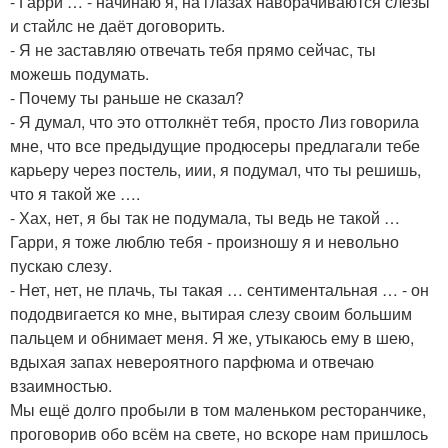
- Гарри … - начинаю я, на глазах наворачиваются слёзы
и стайлс не даёт договорить.
- Я не заставляю отвечать тебя прямо сейчас, ты
можешь подумать.
- Почему ты раньше не сказал?
- Я думал, что это оттолкнёт тебя, просто Лиз говорила
мне, что все предыдущие продюсеры предлагали тебе
карьеру через постель, иии, я подумал, что ты решишь,
что я такой же ….
- Хах, нет, я бы так не подумала, ты ведь не такой …
Гарри, я тоже люблю тебя - произношу я и невольно
пускаю слезу.
- Нет, нет, не плачь, ты такая … сентиментальная … - он
пододвигается ко мне, вытирая слезу своим большим
пальцем и обнимает меня. Я же, утыкаюсь ему в шею,
вдыхая запах невероятного парфюма и отвечаю
взаимностью.
Мы ещё долго пробыли в том маленьком ресторанчике,
проговорив обо всём на свете, но вскоре нам пришлось