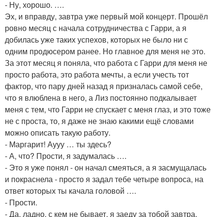
- Ну, хорошо. ….
Эх, и вправду, завтра уже первый мой концерт. Прошёл
ровно месяц с начала сотрудничества с Гарри, а я
добилась уже таких успехов, которых не было ни с
одним продюсером ранее. Но главное для меня не это.
За этот месяц я поняла, что работа с Гарри для меня не
просто работа, это работа мечты, а если учесть тот
фактор, что пару дней назад я призналась самой себе,
что я влюблена в него, а Лиз постоянно подкалывает
меня с тем, что Гарри не спускает с меня глаз, и это тоже
не с проста, то, я даже не знаю какими ещё словами
можно описать такую работу.
- Маргарит! Аууу … ты здесь?
- А, что? Прости, я задумалась ….
- Это я уже понял - он начал смеяться, а я засмущалась
и покраснела - просто я задал тебе четыре вопроса, на
ответ которых ты качала головой ….
- Прости.
- Да, ладно, с кем не бывает, я заеду за тобой завтра,