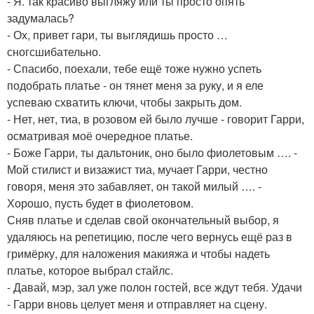
- Я. так красиво выгляжу или ты просто опять
задумалась?
- Ох, привет гари, ты выглядишь просто …
сногсшибательно.
- Спасибо, поехали, тебе ещё тоже нужно успеть
подобрать платье - он тянет меня за руку, и я еле
успеваю схватить ключи, чтобы закрыть дом.
- Нет, нет, тиа, в розовом ей было лучше - говорит Гарри,
осматривая моё очередное платье.
- Боже Гарри, ты дальтоник, оно было фиолетовым …. -
Мой стилист и визажист тиа, мучает Гарри, честно
говоря, меня это забавляет, он такой милый …. -
Хорошо, пусть будет в фиолетовом.
Сняв платье и сделав свой окончательный выбор, я
удаляюсь на репетицию, после чего вернусь ещё раз в
гримёрку, для наложения макияжа и чтобы надеть
платье, которое выбрал стайлс.
- Давай, мэр, зал уже полон гостей, все ждут тебя. Удачи
- Гарри вновь целует меня и отправляет на сцену.