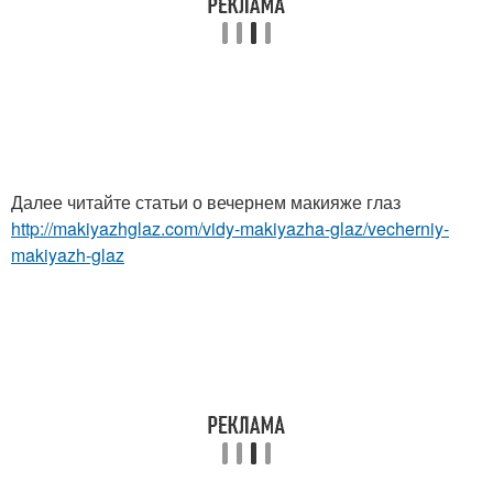
Далее читайте статьи о вечернем макияже глаз
http://makiyazhglaz.com/vidy-makiyazha-glaz/vecherniy-
makiyazh-glaz