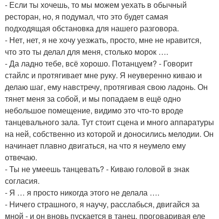
- Если ты хочешь, то мы можем уехать в обычный
ресторан, но, я подумал, что это будет самая
подходящая обстановка для нашего разговора.
- Нет, нет, я не хочу уезжать, просто, мне не нравится,
что это ты делал для меня, столько морок ….
- Да ладно тебе, всё хорошо. Потанцуем? - Говорит
стайлс и протягивает мне руку. Я неуверенно киваю и
делаю шаг, ему навстречу, протягивая свою ладонь. Он
тянет меня за собой, и мы попадаем в ещё одно
небольшое помещение, видимо это что-то вроде
танцевального зала. Тут стоит сцена и много аппаратуры
на ней, собственно из которой и доносились мелодии. Он
начинает плавно двигаться, на что я неумело ему
отвечаю.
- Ты не умеешь танцевать? - Киваю головой в знак
согласия.
- Я … я просто никогда этого не делала ….
- Ничего страшного, я научу, расслабься, двигайся за
мной - и он вновь пускается в танец, проговаривая еле